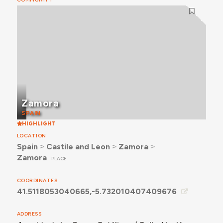
Zamora
SPAIN
HIGHLIGHT
LOCATION
Spain
˃
Castile and Leon
˃
Zamora
˃
Zamora
PLACE
COORDINATES
41.5118053040665,-5.732010407409676
ADDRESS