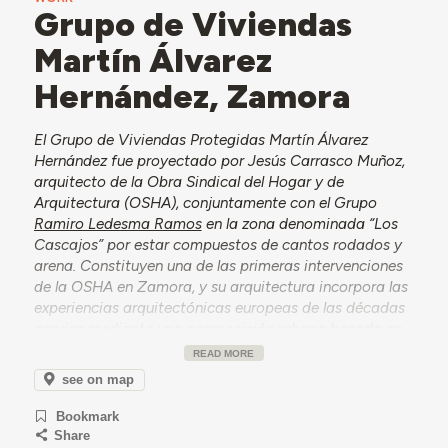
Grupo de Viviendas
Martín Álvarez
Hernández, Zamora
El Grupo de Viviendas Protegidas Martín Álvarez
Hernández fue proyectado por Jesús Carrasco Muñoz,
arquitecto de la Obra Sindical del Hogar y de
Arquitectura (OSHA), conjuntamente con el Grupo
Ramiro Ledesma Ramos
en la zona denominada “Los
Cascajos” por estar compuestos de cantos rodados y
arena. Constituyen una de las primeras intervenciones
de la OSHA en Zamora, y su arquitectura incorpora las
experiencias arquitectónicas europeas de las décadas
previas mediante una composición urbana basada en
la manzana abierta y la expresividad formal de las
READ MORE
terrazas y el escalonamiento de los volúmenes. La
see on map
construcción de los bloques de viviendas, de entre
cuatro y cinco plantas, se prolongó entre 1942 y 1953,
Bookmark
incluyendo también la edificación de una escuela
Share