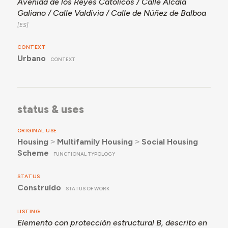
Avenida de los Reyes Católicos / Calle Alcalá
Galiano / Calle Valdivia / Calle de Núñez de Balboa
CONTEXT
Urbano
CONTEXT
status & uses
ORIGINAL USE
Housing
˃
Multifamily Housing
˃
Social Housing
Scheme
FUNCTIONAL TYPOLOGY
STATUS
Construído
STATUS OF WORK
LISTING
Elemento con protección estructural B, descrito en