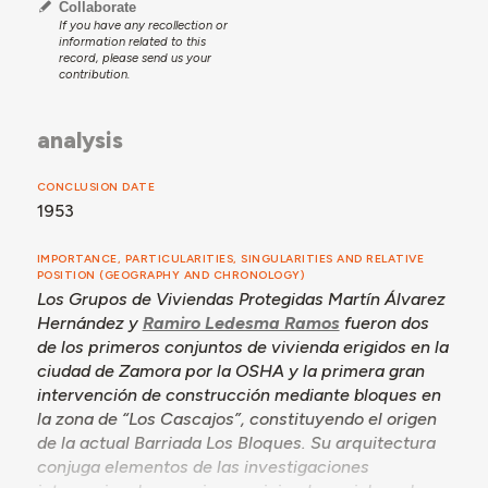
maternal y el aparcamiento de coches de niños y
Collaborate
If you have any recollection or
bicicletas.
information related to this
record, please send us your
El grupo se distribuye en una manzana trapezoidal, con
contribution.
sendos bloques longitudinales en los que los accesos y
la caja de comunicaciones verticales establecen el
ritmo de la composición al destacarse tanto en altura
analysis
como por su distinto acabado en el paramento. En el
lado corto hacia la calle Valdivia el volumen rebaja la
CONCLUSION DATE
altura hasta las tres plantas, mientras que en el
1953
extremo opuesto hacia la Avenida de los Reyes
Católicos asciende hasta las seis alturas, en ambos
IMPORTANCE, PARTICULARITIES, SINGULARITIES AND RELATIVE
casos con terrazas rematadas en curva. En la
POSITION (GEOGRAPHY AND CHRONOLOGY)
actualidad, los bloques se han sometido a diversas
Los Grupos de Viviendas Protegidas Martín Álvarez
intervenciones para dotarlos de accesibilidad y
Hernández y
Ramiro Ledesma Ramos
fueron dos
mejorar sus condiciones de eficiencia energética.
de los primeros conjuntos de vivienda erigidos en la
ciudad de Zamora por la OSHA y la primera gran
intervención de construcción mediante bloques en
la zona de “Los Cascajos”, constituyendo el origen
de la actual Barriada Los Bloques. Su arquitectura
conjuga elementos de las investigaciones