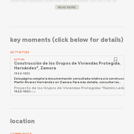
internacionales previas en vivienda social con la
construcción mediante bloques en altura que
READ MORE
definirían las intervenciones de la OSHA en las
décadas siguientes.
key moments (click below for details)
ACTIVITIES
ACTION
Construcción de los Grupos de Viviendas Protegidas "Ram
Hernández", Zamora
1942-1953
Esta página compila la documentación consultada relativa a la construcción 
Martín Álvarez Hernández en Zamora. Para más detalle, consultar los...
Proyecto de los Grupos de Viviendas Protegidas "Ramiro Ledesma 
1942-1953
FILE
location
COMMUNITY