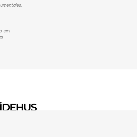
cumentales.
do em
es