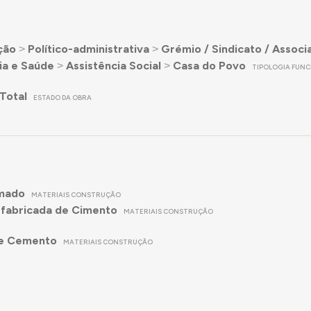
ção
˃
Político-administrativa
˃
Grémio / Sindicato / Associ
ia e Saúde
˃
Assistência Social
˃
Casa do Povo
TIPOLOGIA FUNC
Total
ESTADO DA OBRA
mado
MATERIAIS CONSTRUÇÃO
-fabricada de Cimento
MATERIAIS CONSTRUÇÃO
de Cemento
MATERIAIS CONSTRUÇÃO