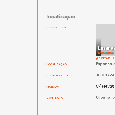
localização
COMUNIDADE
Linare
ESPANHA
DESTAQUE
Espanha
LOCALIZAÇÃO
38.09724
COORDENADAS
C/ Tetuán 
MORADA
Urbano
CONTEXTO
C