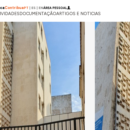
ica
Contribua
PT
|
ES
|
EN
ÁREA PESSOAL
IVIDADES
DOCUMENTAÇÃO
ARTIGOS E NOTICIAS