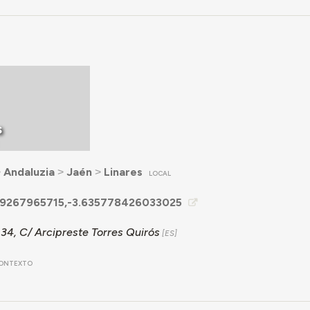
s
˃
Andaluzia
˃
Jaén
˃
Linares
LOCAL
9267965715,-3.635778426033025
34, C/ Arcipreste Torres Quirós
ONTEXTO