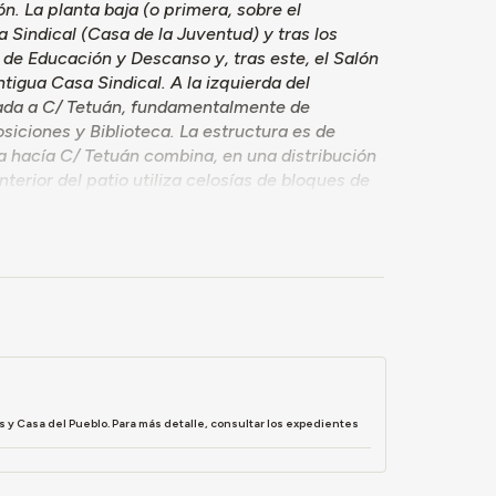
n. La planta baja (o primera, sobre el
 Sindical (Casa de la Juventud) y tras los
 de Educación y Descanso y, tras este, el Salón
tigua Casa Sindical. A la izquierda del
chada a C/ Tetuán, fundamentalmente de
siciones y Biblioteca. La estructura es de
 hacía C/ Tetuán combina, en una distribución
terior del patio utiliza celosías de bloques de
s y Casa del Pueblo. Para más detalle, consultar los expedientes