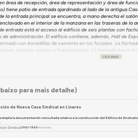
en área de recepción, área de representación y área de funció
) tiene patio de entrada ajardinado al lado de la antigua Casa
e la entrada principal se encuentra, a mano derecha el salón
enclavado en el interior de la manzana en las traseras de la an
de entrada está el acceso al edificio de seis plantas con fa
de administración. El edificio contiene, además, Hall de Expo
armado con bovedillas de cemento en los forjados. La fachada
olunas, paneles opacos y transparentes. La fachada hacía el in
prefabricados con un expresivo efecto estético.
LEIA MAIS
baixo para mais detalhe)
ción de Nueva Casa Sindical en Linares
compila la documentación consultada relativa a la construcción del Edificio de Sindicato
.
icio Sindical
1963-1965
PROCESSO