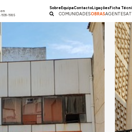
Sobre
Equipa
Contacto
Ligações
Ficha Técn
a em
COMUNIDADES
OBRAS
AGENTES
AT
 1939-1985