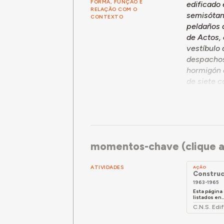
FORMA, FUNÇÃO E
edificado 
RELAÇÃO COM O
semisótano
CONTEXTO
peldaños d
de Actos, 
vestíbulo 
despachos 
hormigón 
de siete c
hormigón 
momentos-chave (clique a
ATIVIDADES
AÇÃO
Construc
1963-1965
Esta página 
listados en..
C.N.S. Edif