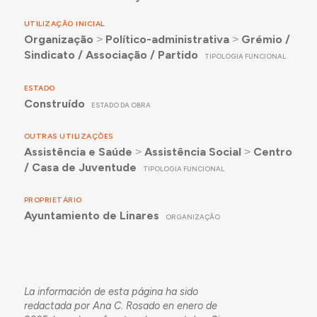
UTILIZAÇÃO INICIAL
Organização
˃
Político-administrativa
˃
Grémio /
Sindicato / Associação / Partido
TIPOLOGIA FUNCIONAL
ESTADO
Construído
ESTADO DA OBRA
OUTRAS UTILIZAÇÕES
Assistência e Saúde
˃
Assistência Social
˃
Centro
/ Casa de Juventude
TIPOLOGIA FUNCIONAL
PROPRIETÁRIO
Ayuntamiento de Linares
ORGANIZAÇÃO
La información de esta página ha sido
redactada por Ana C. Rosado en enero de