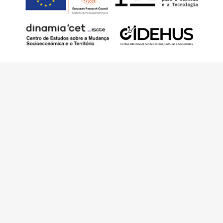
Este trabalho foi financiado pelo European
Research Council (ERC) – European Union’s
Horizon 2020 Research and Innovation
Programme (Grant Agreement 949686 –
ReARQ.IB) e por fundos nacionais portugueses
através da FCT – Fundação para a Ciência e a
Tecnologia, I.P., no âmbito do projeto
ArchNeed – The Architecture of Need:
Community Facilities in Portugal 1945-1985
(PTDC/ART-DAQ/6510/2020).