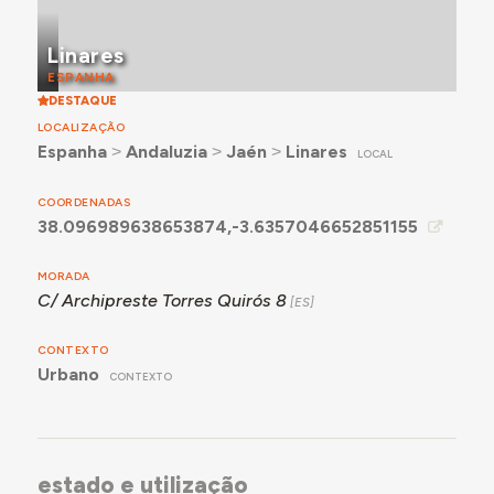
Linares
ESPANHA
DESTAQUE
LOCALIZAÇÃO
Espanha
˃
Andaluzia
˃
Jaén
˃
Linares
LOCAL
COORDENADAS
38.096989638653874,-3.6357046652851155
MORADA
C/ Archipreste Torres Quirós 8
CONTEXTO
Urbano
CONTEXTO
estado e utilização