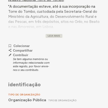
"A documentação esteve, até à sua incorporação na
Torre do Tombo, custodiada pela Secretaria-Geral do
Ministério da Agricultura, do Desenvolvimento Rural e
das Pescas, em três depósitos, sitos no Grilo, no Beato
e nas Amoreiras, em Lisboa.
Fonte imediata de aquisição ou transferência
LEIA MAIS
A documentação foi incorporada na Torre do Tombo
em duas fases: a primeira em Abril de 2001
Colecionar
correspondendo à documentação que se encontrava
Compartilhar
Contribuir
nos depósitos do Grilo e do Beato, e a segunda em
Se tem alguma memória ou
Outubro de 2001 vinda do depósito das Amoreiras.
informação relacionada com
este registo, por favor envie-
Âmbito e conteúdo
nos o seu contributo.
A documentação que integra este fundo tem várias
proveniências resultantes das sucessivas
identificação
transformações e integrações dos diversos
organismos. Existe documentação do Instituto dos
Cereais / EPAC (IC/EPAC - 10464 itens com datas de
TIPO DE ORGANIZAÇÃO
Organização Pública
1967 a 1999), da Federação Nacional dos Produtores
TIPO DE ORGANIZAÇÃO
de Trigo (FNPT - 11584 itens com datas de 1920 a