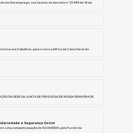
o de Desemprego, nos termos do decreto n.º 21.699 de 16 de
técnica aos trabalhos, para o novo edifício da Caixa Geral de
NSTRUÇÃO DA SEDE DA JUNTA DE FREGUESIA DE NOSSA SENHORA DE
lidariedade e Segurança Social
rtins uma comparticipação de 50.000$00, pelo Fundo de