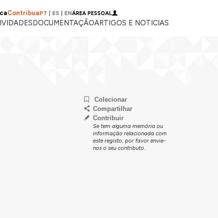
ica
Contribua
PT
|
ES
|
EN
ÁREA PESSOAL
IVIDADES
DOCUMENTAÇÃO
ARTIGOS E NOTICIAS
Colecionar
Compartilhar
Contribuir
Se tem alguma memória ou
informação relacionada com
este registo, por favor envie-
nos o seu contributo.