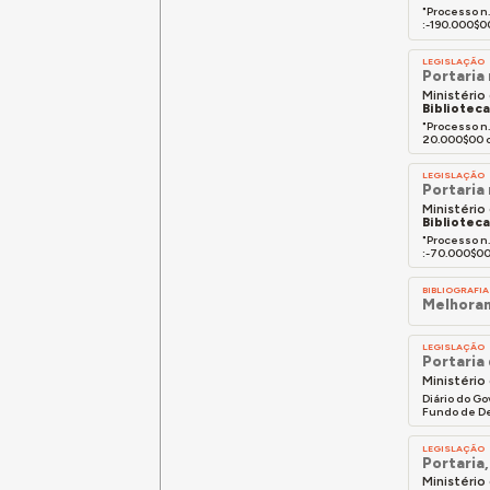
"Processo n
:-190.000$00
LEGISLAÇÃO
Portaria 
Ministério
Bibliotec
"Processo n
20.000$00 c
LEGISLAÇÃO
Portaria
Ministério
Bibliotec
"Processo n
:-70.000$00 
BIBLIOGRAFIA
Melhoram
LEGISLAÇÃO
Portaria
Ministério
Diário do Go
Fundo de De
LEGISLAÇÃO
Portaria
Ministério