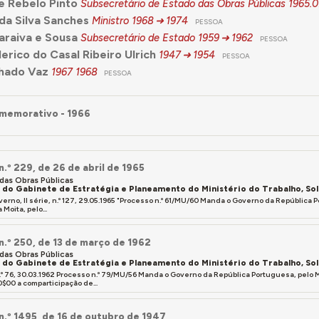
pe Rebelo Pinto
Subsecretário de Estado das Obras Públicas
1965.0
 da Silva Sanches
Ministro
1968
1974
PESSOA
araiva e Sousa
Subsecretário de Estado
1959
1962
PESSOA
erico do Casal Ribeiro Ulrich
1947
1954
PESSOA
hado Vaz
1967
1968
PESSOA
memorativo - 1966
n.º 229, de 26 de abril de 1965
 das Obras Públicas
a do Gabinete de Estratégia e Planeamento do Ministério do Trabalho, So
verno, II série, n.º 127, 29.05.1965 "Processo n.º 61/MU/60 Manda o Governo da República
 Moita, pelo...
 n.º 250, de 13 de março de 1962
 das Obras Públicas
a do Gabinete de Estratégia e Planeamento do Ministério do Trabalho, So
n.º 76, 30.03.1962 Processo n.º 79/MU/56 Manda o Governo da República Portuguesa, pelo 
$00 a comparticipação de...
 n.º 1495, de 16 de outubro de 1947