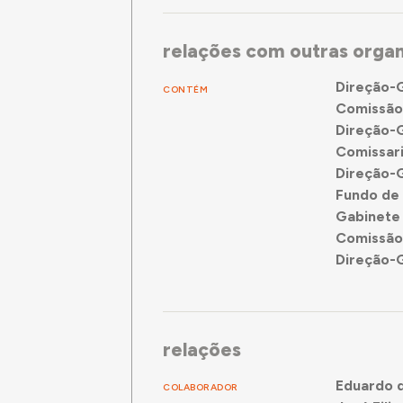
relações com outras orga
Direção-G
CONTÉM
Comissão
Direção-G
Comissar
Direção-G
Fundo de
Gabinete 
Comissão 
Direção-G
relações
Eduardo d
COLABORADOR