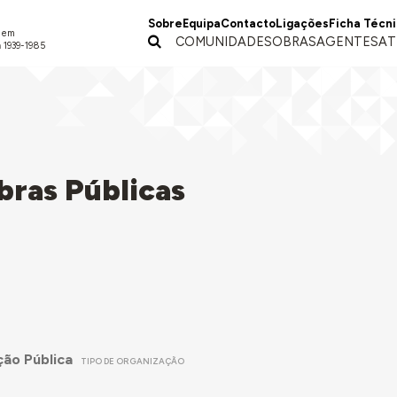
Sobre
Equipa
Contacto
Ligações
Ficha Técn
a em
COMUNIDADES
OBRAS
AGENTES
AT
 1939-1985
bras Públicas
ão Pública
TIPO DE ORGANIZAÇÃO