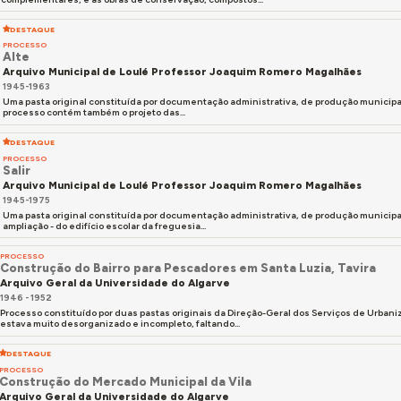
DESTAQUE
PROCESSO
Alte
Arquivo Municipal de Loulé Professor Joaquim Romero Magalhães
1945-1963
Uma pasta original constituída por documentação administrativa, de produção municipal,
processo contém também o projeto das...
DESTAQUE
PROCESSO
Salir
Arquivo Municipal de Loulé Professor Joaquim Romero Magalhães
1945-1975
Uma pasta original constituída por documentação administrativa, de produção municipa
ampliação - do edifício escolar da freguesia...
PROCESSO
Construção do Bairro para Pescadores em Santa Luzia, Tavira
Arquivo Geral da Universidade do Algarve
1946 - 1952
Processo constituído por duas pastas originais da Direção-Geral dos Serviços de Urban
estava muito desorganizado e incompleto, faltando...
DESTAQUE
PROCESSO
Construção do Mercado Municipal da Vila
Arquivo Geral da Universidade do Algarve