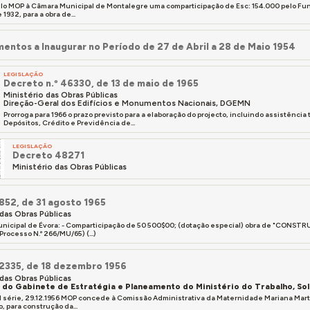
o MOP à Câmara Municipal de Montalegre uma comparticipação de Esc: 154.000 pelo Fund
1932, para a obra de...
entos a Inaugurar no Período de 27 de Abril a 28 de Maio 1954
LEGISLAÇÃO
Decreto n.º 46330, de 13 de maio de 1965
Ministério das Obras Públicas
Direção-Geral dos Edifícios e Monumentos Nacionais, DGEMN
Prorroga para 1966 o prazo previsto para a elaboração do projecto, incluindo assistência 
Depósitos, Crédito e Previdência de...
LEGISLAÇÃO
Decreto 48271
Ministério das Obras Públicas
 852, de 31 agosto 1965
 das Obras Públicas
nicipal de Évora: - Comparticipação de 50 500$00; (dotação especial) obra de "CO
rocesso N.º 266/MU/65) (...)
 2335, de 18 dezembro 1956
 das Obras Públicas
a do Gabinete de Estratégia e Planeamento do Ministério do Trabalho, So
, II série, 29.12.1956 MOP concede à Comissão Administrativa da Maternidade Mariana Ma
 para construção da...