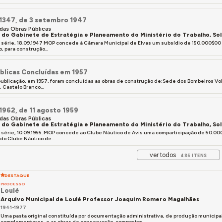
 1347, de 3 setembro 1947
 das Obras Públicas
a do Gabinete de Estratégia e Planeamento do Ministério do Trabalho, So
, II série, 18.09.1947 MOP concede à Câmara Municipal de Elvas um subsídio de 150.000
 para construção...
blicas Concluídas em 1957
ublicação, em 1957, foram concluídas as obras de construção de:Sede dos Bombeiros Volun
 Castelo Branco...
 1962, de 11 agosto 1959
 das Obras Públicas
a do Gabinete de Estratégia e Planeamento do Ministério do Trabalho, So
, II série, 10.09.1955. MOP concede ao Clube Náutico de Avis uma comparticipação de 50
do Clube Náutico de...
ver todos
485 ITENS
DESTAQUE
PROCESSO
Loulé
Arquivo Municipal de Loulé Professor Joaquim Romero Magalhães
1941-1977
Uma pasta original constituída por documentação administrativa, de produção municipal
complementares, e as obras de conservação, compostos...