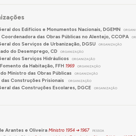
nizações
eral dos Edifícios e Monumentos Nacionais, DGEMN
ORGAN
 Coordenadora das Obras Públicas no Alentejo, CCOPA
OR
eral dos Serviços de Urbanização, DGSU
ORGANIZAÇÃO
iado do Desemprego, CD
ORGANIZAÇÃO
eral dos Serviços Hidráulicos
ORGANIZAÇÃO
 Fomento da Habitação, FFH
1969
ORGANIZAÇÃO
do Ministro das Obras Públicas
ORGANIZAÇÃO
das Construções Prisionais
ORGANIZAÇÃO
eral das Construções Escolares, DGCE
ORGANIZAÇÃO
e Arantes e Oliveira
Ministro
1954
1967
PESSOA