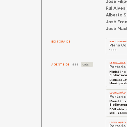
José Fili
Rui Alves
Alberto S
José Fred
José Mac
EDITORA DE
BIBLIOGRAFIA
Plano Co
1966
LEGISLAÇÃO
AGENTE DE
485
Portaria 
Ministério
Bibliotec
Diário do Go
Municipal da
LEGISLAÇÃO
Portaria
Ministério
Bibliotec
DG II série 
Esc.-124.000
LEGISLAÇÃO
Portaria