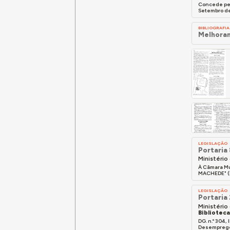
Concede pel
Setembro de 
BIBLIOGRAFIA
Melhoram
LEGISLAÇÃO
Portaria
Ministério
À Câmara Mu
MACHEDE" (P
LEGISLAÇÃO
Portaria
Ministério
Bibliotec
DG. n.º 304
Desemprego,