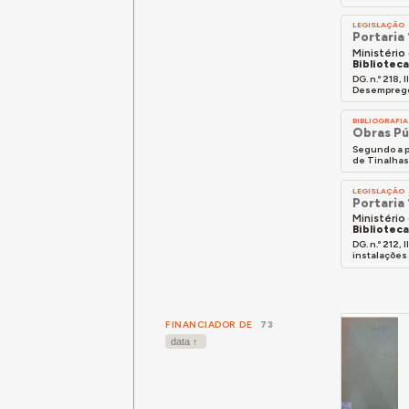
LEGISLAÇÃO
Portaria
Ministério
Bibliotec
DG. n.º 218
Desemprego,
BIBLIOGRAFIA
Obras Pú
Segundo a p
de Tinalhas,
LEGISLAÇÃO
Portaria
Ministério
Bibliotec
DG. n.º 212
instalações 
FINANCIADOR DE
73