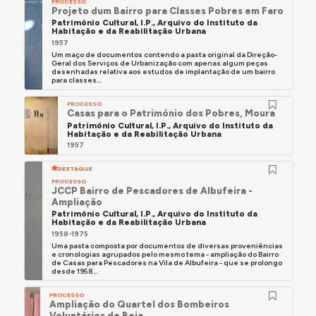
PROCESSO
Projeto dum Bairro para Classes Pobres em Faro
Património Cultural, I.P., Arquivo do Instituto da
Habitação e da Reabilitação Urbana
1957
Um maço de documentos contendo a pasta original da Direção-
Geral dos Serviços de Urbanização com apenas algum peças
desenhadas relativa aos estudos de implantação de um bairro
para classes...
PROCESSO
Casas para o Património dos Pobres, Moura
Património Cultural, I.P., Arquivo do Instituto da
Habitação e da Reabilitação Urbana
1957
DESTAQUE
PROCESSO
JCCP Bairro de Pescadores de Albufeira -
Ampliação
Património Cultural, I.P., Arquivo do Instituto da
Habitação e da Reabilitação Urbana
1958-1975
Uma pasta composta por documentos de diversas proveniências
e cronologias agrupados pelo mesmo tema - ampliação do Bairro
de Casas para Pescadores na Vila de Albufeira - que se prolongo
desde 1958...
PROCESSO
Ampliação do Quartel dos Bombeiros
Voluntários de Beja