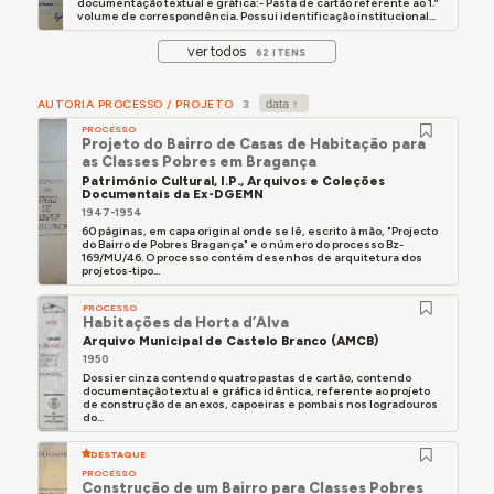
documentação textual e gráfica:- Pasta de cartão referente ao 1.º
volume de correspondência. Possui identificação institucional...
ver todos
62 ITENS
AUTORIA PROCESSO / PROJETO
3
PROCESSO
Projeto do Bairro de Casas de Habitação para
as Classes Pobres em Bragança
Património Cultural, I.P., Arquivos e Coleções
Documentais da Ex-DGEMN
1947-1954
60 páginas, em capa original onde se lê, escrito à mão, "Projecto
do Bairro de Pobres Bragança" e o número do processo Bz-
169/MU/46. O processo contém desenhos de arquitetura dos
projetos-tipo...
PROCESSO
Habitações da Horta d’Alva
Arquivo Municipal de Castelo Branco (AMCB)
1950
Dossier cinza contendo quatro pastas de cartão, contendo
documentação textual e gráfica idêntica, referente ao projeto
de construção de anexos, capoeiras e pombais nos logradouros
do...
DESTAQUE
PROCESSO
Construção de um Bairro para Classes Pobres