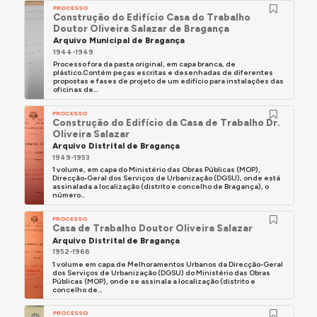
PROCESSO
Construção do Edifício Casa do Trabalho
Doutor Oliveira Salazar de Bragança
Arquivo Municipal de Bragança
1944-1949
Processo fora da pasta original, em capa branca, de
plástico.Contém peças escritas e desenhadas de diferentes
propostas e fases de projeto de um edifício para instalações das
oficinas de...
PROCESSO
Construção do Edifício da Casa de Trabalho Dr.
Oliveira Salazar
Arquivo Distrital de Bragança
1949-1953
1 volume, em capa do Ministério das Obras Públicas (MOP),
Direcção-Geral dos Serviços de Urbanização (DGSU), onde está
assinalada a localização (distrito e concelho de Bragança), o
número...
PROCESSO
Casa de Trabalho Doutor Oliveira Salazar
Arquivo Distrital de Bragança
1952-1966
1 volume em capa de Melhoramentos Urbanos da Direcção-Geral
dos Serviços de Urbanização (DGSU) do Ministério das Obras
Públicas (MOP), onde se assinala a localização (distrito e
concelho de...
PROCESSO