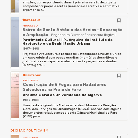
simples, correspondendo duas à primeira versão do projeto,
composto por peças escritas (memória descritiva e estimativa
orçamental)...
DESTAQUE
PROCESSO
Bairro de Santo António das Areias - Reparação
e Ampliação
Engenheiro Diretor c/ assinatura ilegível
Património Cultural, I.P., Arquivo do Instituto da
Habitação e da Reabilitação Urbana
1967-1968
Projeto de Arquitetura e Estudo de Estabilidades.Volume único
em capa original com peças escritas (memórias descritivas e
justificativas e mapa de acabamentos) e peças desenhadas
(planta geral,...
DESTAQUE
PROCESSO
Construção de 6 Fogos para Nadadores
Salvadores na Praia de Faro
Arquivo Geral da Universidade do Algarve
1967-1968
Uma pasta original dos Melhoramentos Urbanos da Direção-
Geral dos Serviços de Urbanização (DGSU), apenas com alguns
documentos relativo ao pedido da Câmara Municipal de Faro
(CMF) para...
DECISÃO POLÍTICA EM
PROCESSO