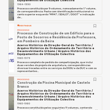
Equipamentos de Utilização Colectiva
1964-1990
Processo constituído por 9 volumes, nomeadamente:1.º volume,
de correspondência: Pasta com identificação institucional no
canto superior esquerdo “MPAT / SEALOT / DGOT” e indicação
de...
DESTAQUE
PROCESSO
Processo de Construção de um Edifício para o
Posto de Socorros e Residência da Professora,
em Pombeiro da Beira
Acervo Histórico da Direção-Geral do Território /
Arquivo Histórico do Ordenamento do Território e
Desenvolvimento Urbano / Arquivo Histórico dos
Equipamentos de Utilização Colectiva
1965-1979
Processo completo de pedido de comparticipação, que inclui
duas versões do projeto de arquitetura, correspondências
diversas trocadas entre os serviços da DGSU e da DUC e com os
representantes...
PROCESSO
Construção da Piscina Municipal de Castelo
Branco
Acervo Histórico da Direção-Geral do Território /
Arquivo Histórico do Ordenamento do Território e
Desenvolvimento Urbano / Arquivo Histórico dos
Equipamentos de Utilização Colectiva
1965-1980
Processo constituído pelos seguintes 11 volumes, contendo