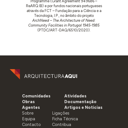
Programme (Grant Agreement 949686 –
ReARQ.IB) e por fundos nacionais portugueses
através da FCT – Fundação para a Ciência e a
Tecnologia, I.P., no âmbito do projeto
ArchNeed – The Architecture of Need:
Community Facilities in Portugal 1945-1985
(PTDC/ART-DAQ/6510/2020).
Comunidades
Atividades
Obras
Documentação
Agentes
Artigos e Noticias
Sobre
Ligações
Equipa
Ficha Técnica
Contacto
Contribua