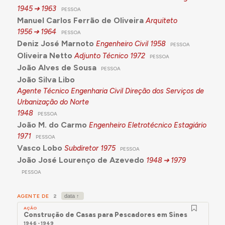
1945
1963
PESSOA
Manuel Carlos Ferrão de Oliveira
Arquiteto
1956
1964
PESSOA
Deniz José Marnoto
Engenheiro Civil
1958
PESSOA
Oliveira Netto
Adjunto Técnico
1972
PESSOA
João Alves de Sousa
PESSOA
João Silva Libo
Agente Técnico Engenharia Civil Direção dos Serviços de
Urbanização do Norte
1948
PESSOA
João M. do Carmo
Engenheiro Eletrotécnico Estagiário
1971
PESSOA
Vasco Lobo
Subdiretor
1975
PESSOA
João José Lourenço de Azevedo
1948
1979
PESSOA
AGENTE DE
2
AÇÃO
Construção de Casas para Pescadores em Sines
1946 - 1949