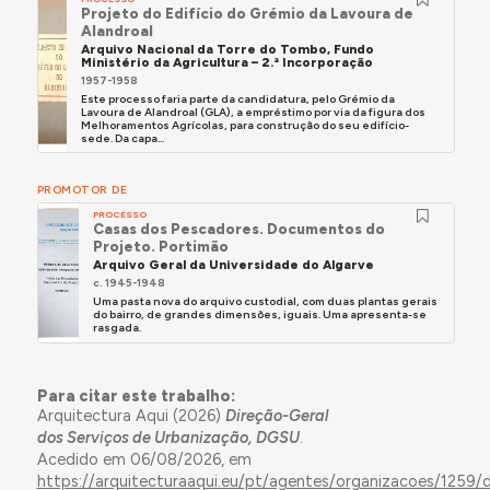
Projeto do Edifício do Grémio da Lavoura de
Alandroal
Arquivo Nacional da Torre do Tombo, Fundo
Ministério da Agricultura – 2.ª Incorporação
1957-1958
Este processo faria parte da candidatura, pelo Grémio da
Lavoura de Alandroal (GLA), a empréstimo por via da figura dos
Melhoramentos Agrícolas, para construção do seu edifício-
sede. Da capa...
PROMOTOR DE
PROCESSO
Casas dos Pescadores. Documentos do
Projeto. Portimão
Arquivo Geral da Universidade do Algarve
c. 1945-1948
Uma pasta nova do arquivo custodial, com duas plantas gerais
do bairro, de grandes dimensões, iguais. Uma apresenta-se
rasgada.
Para citar este trabalho:
Arquitectura Aqui (2026)
Direção-Geral
dos Serviços de Urbanização, DGSU
.
Acedido em 06/08/2026, em
https://arquitecturaaqui.eu/pt/agentes/organizacoes/1259/d