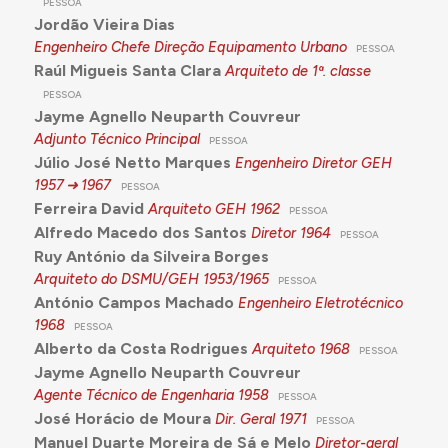
PESSOA
Jordão Vieira Dias
Engenheiro Chefe Direção Equipamento Urbano
PESSOA
Raúl Migueis Santa Clara
Arquiteto de 1ª. classe
PESSOA
Jayme Agnello Neuparth Couvreur
Adjunto Técnico Principal
PESSOA
Júlio José Netto Marques
Engenheiro Diretor GEH
1957
1967
PESSOA
Ferreira David
Arquiteto GEH
1962
PESSOA
Alfredo Macedo dos Santos
Diretor
1964
PESSOA
Ruy António da Silveira Borges
Arquiteto do DSMU/GEH
1953/1965
PESSOA
António Campos Machado
Engenheiro Eletrotécnico
1968
PESSOA
Alberto da Costa Rodrigues
Arquiteto
1968
PESSOA
Jayme Agnello Neuparth Couvreur
Agente Técnico de Engenharia
1958
PESSOA
José Horácio de Moura
Dir. Geral
1971
PESSOA
Manuel Duarte Moreira de Sá e Melo
Diretor-geral