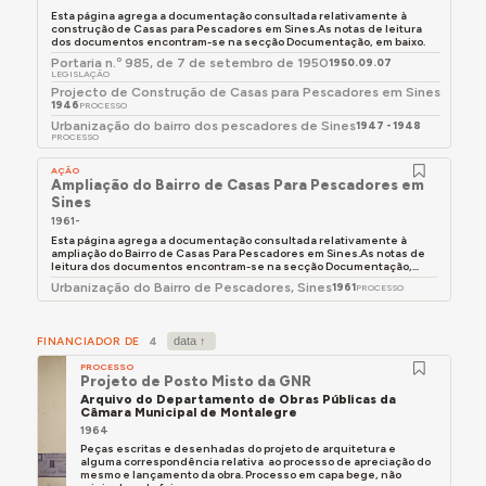
Esta página agrega a documentação consultada relativamente à
construção de Casas para Pescadores em Sines.As notas de leitura
dos documentos encontram-se na secção Documentação, em baixo.
Portaria n.º 985, de 7 de setembro de 1950
1950.09.07
LEGISLAÇÃO
Projecto de Construção de Casas para Pescadores em Sines
1946
PROCESSO
Urbanização do bairro dos pescadores de Sines
1947 - 1948
PROCESSO
AÇÃO
Ampliação do Bairro de Casas Para Pescadores em
Sines
1961-
Esta página agrega a documentação consultada relativamente à
ampliação do Bairro de Casas Para Pescadores em Sines.As notas de
leitura dos documentos encontram-se na secção Documentação,...
Urbanização do Bairro de Pescadores, Sines
1961
PROCESSO
FINANCIADOR DE
4
PROCESSO
Projeto de Posto Misto da GNR
Arquivo do Departamento de Obras Públicas da
Câmara Municipal de Montalegre
1964
Peças escritas e desenhadas do projeto de arquitetura e
alguma correspondência relativa ao processo de apreciação do
mesmo e lançamento da obra. Processo em capa bege, não