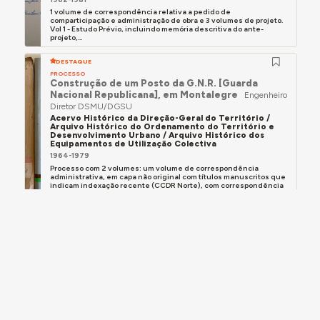
1 volume de correspondência relativa a pedido de
comparticipação e administração de obra e 3 volumes de projeto.
Vol 1 - Estudo Prévio, incluindo memória descritiva do ante-
projeto,...
DESTAQUE
PROCESSO
Construção de um Posto da G.N.R. [Guarda
Nacional Republicana], em Montalegre
Engenheiro
Diretor DSMU/DGSU
Acervo Histórico da Direção-Geral do Território /
Arquivo Histórico do Ordenamento do Território e
Desenvolvimento Urbano / Arquivo Histórico dos
Equipamentos de Utilização Colectiva
1964-1979
Processo com 2 volumes: um volume de correspondência
administrativa, em capa não original com títulos manuscritos que
indicam indexação recente (CCDR Norte), com correspondência
razoavelmente...
PROCESSO
Construção do Salão Paroquial de Perre
Engenheiro Chefe DGSU/RMU
Arquivo Distrital de Viana do Castelo
1963-1977
Processo em pasta original da Direção-Geral dos Serviços de
Urbanização, em cuja capa se registou o número do processo
101/MU/63, a localização na freguesia de Perre, no concelho e
distrito...