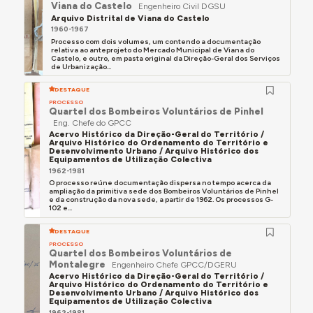
Viana do Castelo
Engenheiro Civil DGSU
Arquivo Distrital de Viana do Castelo
1960-1967
Processo com dois volumes, um contendo a documentação
relativa ao anteprojeto do Mercado Municipal de Viana do
Castelo, e outro, em pasta original da Direção-Geral dos Serviços
de Urbanização...
DESTAQUE
PROCESSO
Quartel dos Bombeiros Voluntários de Pinhel
Eng. Chefe do GPCC
Acervo Histórico da Direção-Geral do Território /
Arquivo Histórico do Ordenamento do Território e
Desenvolvimento Urbano / Arquivo Histórico dos
Equipamentos de Utilização Colectiva
1962-1981
O processo reúne documentação dispersa no tempo acerca da
ampliação da primitiva sede dos Bombeiros Voluntários de Pinhel
e da construção da nova sede, a partir de 1962. Os processos G-
102 e...
DESTAQUE
PROCESSO
Quartel dos Bombeiros Voluntários de
Montalegre
Engenheiro Chefe GPCC/DGERU
Acervo Histórico da Direção-Geral do Território /
Arquivo Histórico do Ordenamento do Território e
Desenvolvimento Urbano / Arquivo Histórico dos
Equipamentos de Utilização Colectiva
1962-1981