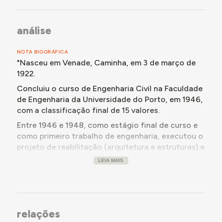
análise
NOTA BIOGRÁFICA
"Nasceu em Venade, Caminha, em 3 de março de
1922.
Concluiu o curso de Engenharia Civil na Faculdade
de Engenharia da Universidade do Porto, em 1946,
com a classificação final de 15 valores.
Entre 1946 e 1948, como estágio final de curso e
como primeiro trabalho de engenharia, executou o
projeto de reabilitação (arquitetura e estruturas) e
acompanhou a fiscalização da obra de
LEIA MAIS
reconstrução da Igreja de Venade, sua terra natal,
destruída por um incêndio em 1946.
Em 23 de agosto de 1948 foi contratado, como
engenheiro civil de 3ª classe, para o quadro da
relações
Direcção Geral dos Serviços de Urbanização