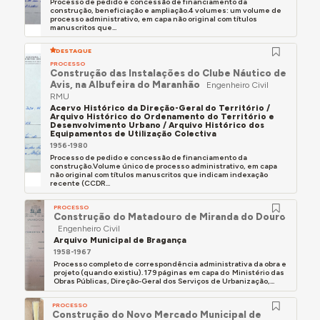
1992."
Processo de pedido e concessão de financiamento da
construção, beneficiação e ampliação.4 volumes: um volume de
processo administrativo, em capa não original com títulos
Nota biográfica redigida pela família de João José
manuscritos que...
Lourenço de Azevedo a pedido da iniciativa
DESTAQUE
Arquitectura Aqui e gentilmente cedida para
PROCESSO
inclusão nesta plataforma em janeiro de 2025, o
Construção das Instalações do Clube Náutico de
Avis, na Albufeira do Maranhão
Engenheiro Civil
que muito agradecemos.
RMU
Acervo Histórico da Direção-Geral do Território /
Arquivo Histórico do Ordenamento do Território e
Desenvolvimento Urbano / Arquivo Histórico dos
Equipamentos de Utilização Colectiva
1956-1980
Processo de pedido e concessão de financiamento da
construção.Volume único de processo administrativo, em capa
não original com títulos manuscritos que indicam indexação
recente (CCDR...
PROCESSO
Construção do Matadouro de Miranda do Douro
Engenheiro Civil
Arquivo Municipal de Bragança
1958-1967
Processo completo de correspondência administrativa da obra e
projeto (quando existiu). 179 páginas em capa do Ministério das
Obras Públicas, Direção-Geral dos Serviços de Urbanização,...
PROCESSO
Construção do Novo Mercado Municipal de