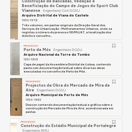
Em 24 de janeiro de 1980 foi nomeado, em
Construção de Bancadas, Vedação e
Beneficiação do Campo de Jogos do Sport Club
comissão de serviço, Chefe de Divisão de
Vianense
Engenheiro Civil DGSU
Planeamento e Controle da Direcção Geral do
Arquivo Distrital de Viana do Castelo
Equipamento Regional e Urbano.
1950-1978
Três volumes, em pastas originais da Direção-Geral dos
Em 8 de julho de 1986 foi nomeado, em comissão
Serviços de Urbanização - Melhoramentos Urbanos, onde se
registou o número do processo 161/MU/47, a localização dos
de serviço, Diretor dos Serviços de Equipamento
distrito e concelho...
da Direcção Geral do Ordenamento do Território.
PROCESSO
Porto de Mós
Elaborou ou colaborou em mais de uma centena de
Engenheiro DGSU
Arquivo Nacional da Torre do Tombo
projetos de estabilidade de estruturas de
1951-1959
edificações, incluindo o Matadouro Municipal de
Capa de papel da Assembleia Distrital de Lisboa, contendo
pasta com documentação textual sobre diversas obras
Lisboa, um hotel e vários edifícios de habitação de
executadas no concelho de Porto de Mós.
grande porte. Entre os últimos destacam-se vários
localizados na Av. dos Estados Unidos da América,
PROCESSO
Projectos da Obra do Mercado de Mira de
em Lisboa, no troço entre as avenidas de Roma e
Aire
Engenheiro DGSU
Gago Coutinho, junto a Entrecampos e no
Arquivo Municipal de Porto de Mós
1954-1965
cruzamento com a Avenida de Roma (prédios do
Dossier contendo documentação textual e gráfica sobre a
'Vavá' e do 'Café Luanda') bem como outros em
construção do Mercado de Mira de Aire, acondicionada em
pastas.
Lisboa.
PROCESSO
Projetou alguns planos parciais de urbanização,
Construção do Estádio Municipal de Portalegre
arruamentos e estradas municipais.
Engenheiro RMU