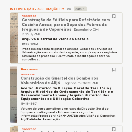
(DGSU).
INTERVENÇÃO / APRECIAÇÃO EM
26
Em 11 de janeiro de 1960 foi promovido a
PROCESSO
Engenheiro Civil de 2ª classe.
Construção do Edifício para Refeitório com
Cozinha Anexa, para a Sopa dos Pobres da
Ao serviço da DGSU efetuou uma missão a França
Freguesia de Capareiros
Engenheiro Civil
para estudo de soluções construtivas de
DGSU/RMU
Arquivo Distrital de Viana do Castelo
edificações prefabricadas e à Alemanha para
1948-1962
estudo de matadouros. Publicou alguns desses
Processo em pasta original da Direção-Geral dos Serviços de
estudos.
Urbanização, com sinais de desgaste, em cuja capa se registou
o número do processo 204/MU/48, a localização da obra no
concelho e...
Como delegado da DGSU fez parte das seguintes
comissões:
DESTAQUE
PROCESSO
- Estudos de Fundações (Laboratório Nacional de
Construção do Quartel dos Bombeiros
Voluntários de Alijó
Engenharia Civil);
Engenheiro Chefe RMU
Acervo Histórico da Direção-Geral do Território /
Arquivo Histórico do Ordenamento do Território e
- Elaboração do Regulamento dos Cemitérios;
Desenvolvimento Urbano / Arquivo Histórico dos
Equipamentos de Utilização Colectiva
- Comissão Reorganizadora da Indústria do Abate
1948-1987
(matadouros).
Volume de correspondência em capa da Direcção-Geral do
Equipamento Regional e Urbano com a seguinte
informação:Processo n.º 434/MU/67Distrito: Vila Real Concelho:
Em 17 de agosto de 1963 foi nomeado Chefe de
AlijóEntidade: Associação...
Repartição de Melhoramentos Urbanos (da DGSU).
PROCESSO