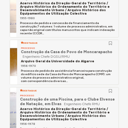
Acervo Histórico da Direção-Geral do Território /
Projetou o edifício do 'Centro de Cultura e
Arquivo Histórico do Ordenamento do Território e
Desenvolvimento Urbano / Arquivo Histórico dos
Desporto de Venade', localizado na rua que hoje
Equipamentos de Utilização Colectiva
1955-1980
tem o seu nome.
Processo de pedido e concessão de financiamento da
construção.7 volumes: 1 volume de processo administrativo, em
Para familiares e amigos projetou várias vivendas,
capa não original com títulos manuscritos que indicam indexação
recente (CCDR...
compreendendo as componentes de arquitetura
(incluindo arquitetura de interiores), estabilidade e
DESTAQUE
saneamento. Como exemplo mais paradigmático
PROCESSO
Construção da Casa do Povo de Moncarapacho
pode citar-se a 'Casa do Rosmaninho', na Rua do
Engenheiro Chefe DGSU/RMU
Rosmaninho, em Venade, Caminha.
Arquivo Geral da Universidade do Algarve
1956-1970
Colaborou na imprensa regional caminhense,
Processo de pedido de assistência financeira para construção
especificamente, na revista
Caminiana
, nos jornais
do edifício sede da Casa do Povo de Moncarapacho (CMP): um
volume do processo administrativo original,
Caminhense
,
Margens do Coura
e
A Nossa Gente
,
com correspondência diversas...
dedicando-se, sobretudo, a estudos históricos,
DESTAQUE
genealógicos e etnográficos das freguesias de
PROCESSO
Venade e Azevedo do concelho de Caminha.
Construção de uma Piscina, para o Clube Elvense
de Natação, em Elvas
Engenheiro Chefe RMU
Foi postumamente publicado, em 2007, o seu livro
Acervo Histórico da Direção-Geral do Território /
Arquivo Histórico do Ordenamento do Território e
Subsídios para a História da Freguesia de Venade
.
Desenvolvimento Urbano / Arquivo Histórico dos
Equipamentos de Utilização Colectiva
Faleceu em Venade, Caminha, em 27 de junho de
1956-1978