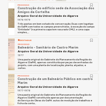
PROCESSO
Construção do edifício sede da Associação dos
Amigos da Cortelha
Arquivo Geral da Universidade do Algarve
1976-1979
Três pastas em bom estado de conservação. Duas com logotipo
do GaPA com todos os campos preenchidos, à exceção do campo
"Entidade" (na primeira capa tem rasurado CML); e uma capa
simples,...
DESTAQUE
PROCESSO
Balneário - Sanitário de Castro Marim
Arquivo Geral da Universidade do Algarve
1977
Uma pasta original do Gabinete do Planeamento da Região do
Algarve (GaPA), apenas constituída por peças desenhadas do
projeto, com uma planta de localização; planta; alçados; e
cortes.
PROCESSO
Construção de um Balneário Público em castro
Marim
Arquivo Geral da Universidade do Algarve
1977-1978
Uma pasta original do Gabinete do Planeamento da Região do
Algarve (GaPA) constituída apenas por documentação
do Serviço de Obras do GaPA: autos de medição de trabalhos e
ficha da conta...