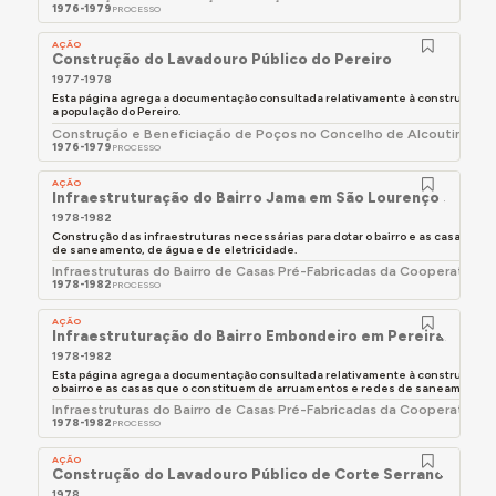
1976-1979
PROCESSO
respetiva Direção-Geral; as obras realizadas no
âmbito do Plano de Obras da Comissão Regional
AÇÃO
Construção do Lavadouro Público do Pereiro
de Turismo do Algarve (CRTA) passam para as
1977-1978
respetivas autarquias locais, mediante simples
Esta página agrega a documentação consultada relativamente à construção d
a população do Pereiro.
auto de entrega bem como os bens imobiliários
Construção e Beneficiação de Poços no Concelho de Alcoutim - ob
advindo deste Plano de Obras; e a
1976-1979
PROCESSO
responsabilidade das obras em curso passam para
AÇÃO
a DGSB;
o arquivo documental do GaPA
Infraestruturação do Bairro Jama em São Lourenço de Alm
acompanha a distribuição de serviços e pessoal
1978-1982
pelos diferentes organismos de acordo com as
Construção das infraestruturas necessárias para dotar o bairro e as casas qu
de saneamento, de água e de eletricidade.
suas competências
; o pessoal será gradualmente
Infraestruturas do Bairro de Casas Pré-Fabricadas da Cooperativa
absorvido pelos serviços onde forem colocados;
1978-1982
PROCESSO
as competência no âmbito do planeamento e
AÇÃO
coordenação regional e do apoio técnico
Infraestruturação do Bairro Embondeiro em Pereiras, Qua
prestado às autarquias locais da região passam
1978-1982
Esta página agrega a documentação consultada relativamente à construção da
para a Comissão Coordenação Regional do
o bairro e as casas que o constituem de arruamentos e redes de saneamento,..
Algarve (CCRA) e para os Gabinetes de Apoio
Infraestruturas do Bairro de Casas Pré-Fabricadas da Cooperativa 
1978-1982
PROCESSO
Técnico (GAT's) segundo as respetivas áreas
geográficas de atuação, respetivamente.
AÇÃO
Construção do Lavadouro Público de Corte Serranos
De notar que, apesar de ter sido criado para ficar
1978