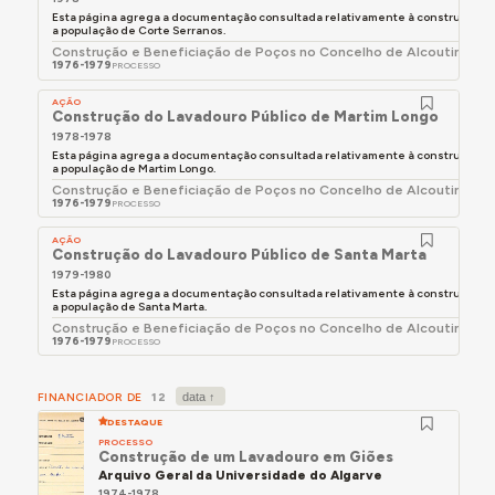
sobre a tutela direta do Primeiro Ministro, o GaPA
Esta página agrega a documentação consultada relativamente à construção d
a população de Corte Serranos.
sempre funcionou no âmbito da Secretaria de
Construção e Beneficiação de Poços no Concelho de Alcoutim - ob
Estado do Plano, não só, porque as dotações
1976-1979
PROCESSO
orçamentais do Gabinete (inicialmente incluídas
AÇÃO
no Plano Orçamental da Secretaria de Estado das
Construção do Lavadouro Público de Martim Longo
Obras Públicas) passaram para o âmbito da
1978-1978
Esta página agrega a documentação consultada relativamente à construção d
Secretaria de Estado do Plano, mas também,
a população de Martim Longo.
porque a direção do GaPA passou a competir ao
Construção e Beneficiação de Poços no Concelho de Alcoutim - ob
1976-1979
PROCESSO
DG do Departamento Central de Planeamento
(DCP), tendo sido esta situação regularizada pelo
AÇÃO
Construção do Lavadouro Público de Santa Marta
DL 1-B/80, de 11 de janeiro.
1979-1980
Esta página agrega a documentação consultada relativamente à construção d
a população de Santa Marta.
Construção e Beneficiação de Poços no Concelho de Alcoutim - ob
1976-1979
PROCESSO
FINANCIADOR DE
12
DESTAQUE
PROCESSO
Construção de um Lavadouro em Giões
Arquivo Geral da Universidade do Algarve
1974-1978