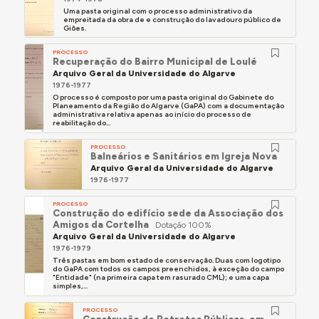
Uma pasta original com o processo administrativo da
empreitada da obra de e construção do lavadouro público de
Giões.
PROCESSO
Recuperação do Bairro Municipal de Loulé
Arquivo Geral da Universidade do Algarve
1976-1977
O processo é composto por uma pasta original do Gabinete do
Planeamento da Região do Algarve (GaPA) com a documentação
administrativa relativa apenas ao início do processo de
reabilitação do...
PROCESSO
Balneários e Sanitários em Igreja Nova
Arquivo Geral da Universidade do Algarve
1976-1977
PROCESSO
Construção do edifício sede da Associação dos
Amigos da Cortelha
Dotação 100%
Arquivo Geral da Universidade do Algarve
1976-1979
Três pastas em bom estado de conservação. Duas com logotipo
do GaPA com todos os campos preenchidos, à exceção do campo
"Entidade" (na primeira capa tem rasurado CML); e uma capa
simples,...
PROCESSO