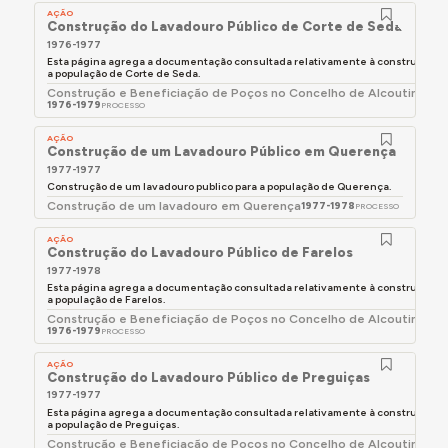
Ordenamento Físico, Recursos Hídricos e
AÇÃO
Construção do Lavadouro Público de Corte de Seda
Ambiente o despacho dos assuntos respeitantes
1976-1977
a:
Esta página agrega a documentação consultada relativamente à construção d
a população de Corte de Seda.
a) Direção-Geral do Planeamento Urbanístico;
Construção e Beneficiação de Poços no Concelho de Alcoutim - ob
1976-1979
PROCESSO
b) Direção-Geral dos Recursos e Aproveitamentos
Hidráulicos, que integra a Direção-Geral dos
AÇÃO
Construção de um Lavadouro Público em Querença
Aproveitamentos Hidráulicos e o Gabinete dos
1977-1977
Recursos Hídricos;
Construção de um lavadouro publico para a população de Querença.
Construção de um lavadouro em Querença
1977-1978
PROCESSO
c) Direção-Geral do Saneamento Básico;
d) Comissão Nacional do Ambiente;
AÇÃO
Construção do Lavadouro Público de Farelos
e) Serviço de Estudos do Ambiente;
1977-1978
Esta página agrega a documentação consultada relativamente à construção d
f) Serviço Nacional de Parques, Reservas e
a população de Farelos.
Construção e Beneficiação de Poços no Concelho de Alcoutim - ob
Património Paisagístico." [DR n.º 278/1978, Série I,
1976-1979
PROCESSO
de 4 de dezembro]
AÇÃO
1981.05.23 - DL 121/78, de 23 de maio:
Extingue em
Construção do Lavadouro Público de Preguiças
definitivo o GaPA, distribuindo os que restavam
1977-1977
Esta página agrega a documentação consultada relativamente à construção d
das suas competências
, nomeadamente, relativas
a população de Preguiças.
ao Saneamento Básico que passam para a
Construção e Beneficiação de Poços no Concelho de Alcoutim - ob