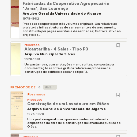
Fabricadas da Cooperativa Agropecuária
"Jama", São Lourenço
Arquivo Geral da Universidade do Algarve
1978-1982
Processo composto por três volumes originais. Um relativo ao
projeto de infraestruturas de saneamento e de arruamento,
constituído por peças escritas e desenhadas; Outro relativo ao
projeto de...
PROCESSO
Alcantarilha - 4 Salas - Tipo P3
Arquivo Municipal de Silves
1978-1981
Um pasta nova, com anotações manuscritas, composta por
documentação escrita e gráfica relativa ao processo de
construção de edifício escolar do tipo P3.
PROMOTOR DE
6
DESTAQUE
PROCESSO
Construção de um Lavadouro em Giões
Arquivo Geral da Universidade do Algarve
1974-1978
Uma pasta original com o processo administrativo da
empreitada da obra de e construção do lavadouro público de
Giões.
PROCESSO