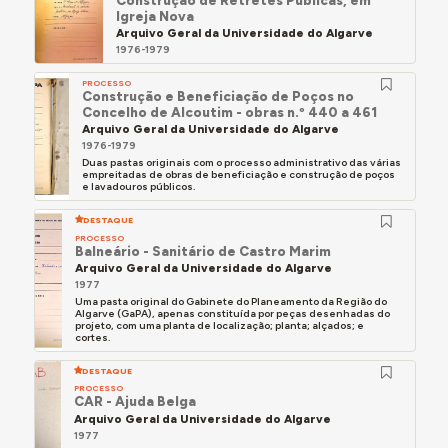
Construção de Retretes Públicas, em
Igreja Nova
Arquivo Geral da Universidade do Algarve
1976-1979
PROCESSO
Construção e Beneficiação de Poços no
Concelho de Alcoutim - obras n.º 440 a 461
Arquivo Geral da Universidade do Algarve
1976-1979
Duas pastas originais com o processo administrativo das várias
empreitadas de obras de beneficiação e construção de poços
e lavadouros públicos.
DESTAQUE
PROCESSO
Balneário - Sanitário de Castro Marim
Arquivo Geral da Universidade do Algarve
1977
Uma pasta original do Gabinete do Planeamento da Região do
Algarve (GaPA), apenas constituída por peças desenhadas do
projeto, com uma planta de localização; planta; alçados; e
cortes.
DESTAQUE
PROCESSO
CAR - Ajuda Belga
Arquivo Geral da Universidade do Algarve
1977