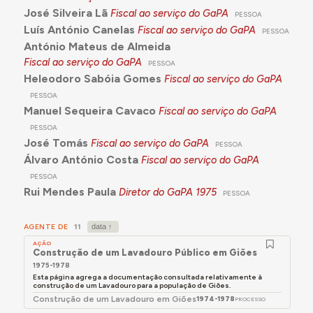
b) Direção-Geral do Equipamento Regional e
José Silveira Lã
Fiscal ao serviço do GaPA
PESSOA
Urbano;
Luís António Canelas
Fiscal ao serviço do GaPA
PESSOA
c) Instituto da Construção;
António Mateus de Almeida
d) Gabinete dos Programas Integrados, que
Fiscal ao serviço do GaPA
PESSOA
substitui o Gabinete dos Programas de
Heleodoro Sabóia Gomes
Fiscal ao serviço do GaPA
Emergência.
PESSOA
Manuel Sequeira Cavaco
Fiscal ao serviço do GaPA
2 - Compete ao Secretário de Estado das Obras
Públicas o despacho dos assuntos respeitantes a:
PESSOA
José Tomás
Fiscal ao serviço do GaPA
PESSOA
a) Direção-Geral dos Edifícios e Monumentos
Álvaro António Costa
Fiscal ao serviço do GaPA
Nacionais;
PESSOA
b) Direção-Geral das Construções Escolares;
Rui Mendes Paula
Diretor do GaPA
1975
PESSOA
c) Direção-Geral das Construções Hospitalares;
d) Junta Autónoma de Estradas;
AGENTE DE
11
AÇÃO
e) Comissão de Construções Prisionais;
Construção de um Lavadouro Público em Giões
1975-1978
f) Comissão Administrativa das Novas Instalações
Esta página agrega a documentação consultada relativamente à
para as Forças Armadas.
construção de um Lavadouro para a população de Giões.
Construção de um Lavadouro em Giões
1974-1978
PROCESSO
3 - Compete ao Secretário de Estado do