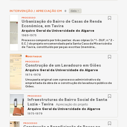
INTERVENÇÃO / APRECIAÇÃO EM
8
PROCESSO
Urbanização do Bairro de Casas de Renda
Económica, em Tavira
Arquivo Geral da Universidade do Algarve
1969-1975
Processo composto por três pastas: duas cópias (n.º 1 - DUF; n.º 2 -
E.C. ) do projeto encomendado pela Santa Casa da Misericórdia
de Tavira, constituído por peças escritas (memória...
DESTAQUE
PROCESSO
Construção de um Lavadouro em Giões
Arquivo Geral da Universidade do Algarve
1974-1978
Uma pasta original com o processo administrativo da
empreitada da obra de e construção do lavadouro público de
Giões.
PROCESSO
Infraestruturas do Bairro Social de Santa
Luzia - Tavira
Apreciação do projeto
Arquivo Geral da Universidade do Algarve
1975-1979
PROCESSO
Construção e Beneficiação de Poços no