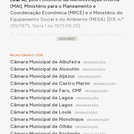
(MAI), Ministério para o Planeamento e
Coordenação Económica (MPCE) e o Ministério do
Equipamento Social e do Ambiente (MESA). [D.R. n.º
129/1975, Série I de 1975.06.05]
"(...) Atenta a profunda diversidade existente entre
LEIA MAIS
as várias regiões do País, que se reflete numa
enorme gama de problemas,
importa, ao nível da
coordenação e execução de uma política de
RELACIONADO COM
desenvolvimento, criar estruturas que,
Câmara Municipal de Albufeira
ORGANIZAÇÃO
articulando os órgãos de Administração Central
Câmara Municipal de Alcoutim
ORGANIZAÇÃO
e local, garantam uma rápida atuação no
Câmara Municipal de Aljezur
ORGANIZAÇÃO
equacionar e resolver dos problemas mais
Câmara Municipal de Castro Marim
ORGANIZAÇÃO
graves de desenvolvimento regional
. (...) "
Câmara Municipal de Faro, CMF
ORGANIZAÇÃO
"(...) É neste contexto que se cria pelo presente
Câmara Municipal de Lagoa
ORGANIZAÇÃO
diploma o Gabinete do Planeamento da Região do
Câmara Municipal de Lagos
ORGANIZAÇÃO
Algarve, que,
orientado, num primeiro momento,
Câmara Municipal de Loulé
ORGANIZAÇÃO
para a resolução de problemas urbanísticos e
Câmara Municipal de Monchique
ORGANIZAÇÃO
ambientais, verá progressivamente alargada a
Câmara Municipal de Olhão
ORGANIZAÇÃO
sua competência.
Câmara Municipal de Portimão