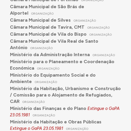
ORGANIZAÇÃO
A criação do Gabinete
visa, igualmente, e a curto
Câmara Municipal de São Brás de
prazo, o reforço da capacidade executiva
Alportel
ORGANIZAÇÃO
existente a nível regional,
tal como se encontra
Câmara Municipal de Silves
ORGANIZAÇÃO
previsto no Programa Nacional de Emprego, de
Câmara Municipal de Tavira, CMT
ORGANIZAÇÃO
forma a contribuir significativamente para a
Câmara Municipal de Vila do Bispo
ORGANIZAÇÃO
resolução de problemas que se situem no âmbito
Câmara Municipal de Vila Real de Santo
do emprego
." [Preambulo do DL 278/75, de 5
António
junho]
ORGANIZAÇÃO
Ministério da Administração Interna
ORGANIZAÇÃO
Com a criação do GaPA foram-lhe atribuídas as
Ministério para o Planeamento e Coordenação
seguintes competências (transferidas de outras
Económica
ORGANIZAÇÃO
entidades regionais do Algarve):
Ministério do Equipamento Social e do
"a) Todas as atribuições da Direcção de
Ambiente
ORGANIZAÇÃO
Urbanização de Faro;
Ministério da Habitação, Urbanismo e Construção
b) As atribuições de fomento da Junta Distrital de
/ Comissão para o Alojamento de Refugiados,
Faro;
CAR
ORGANIZAÇÃO
Ministério das Finanças e do Plano
Extingue o GaPA
c) A competência da Comissão Regional de
23.05.1981
Turismo do Algarve para o estudo e realização das
ORGANIZAÇÃO
Ministério da Habitação e Obras Públicas
infraestruturas integradas no seu plano de obras;
Extingue o GaPA
23.05.1981
ORGANIZAÇÃO