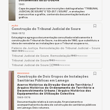
Documentais da Ex-DGEMN
1965
Capa de papel branco com inscrições datilografadas “TRIBUNAL
JUDICIAL DE SOURE” E “ED-257 / SOURE”, e anotações
manuscritas a grafite, contendo documentação textual e
gráfica.
AÇÃO
Construção do Tribunal Judicial de Soure
1966-1972
Esta página agrega a documentação consultada relativamente à
construção do Tribunal de Soure, na década de 1960, que substituiu a
ideia de remodelar as instalações que o Tribunal ocupava no...
Palácio da Justiça. Remodelação do Tribunal Judicial – Soure
1961-1991
PROCESSO
Tribunal Judicial de Soure. Remodelação
1963
PROCESSO
Tribunal Judicial de Soure
1963
PROCESSO
Tribunal Judicial de Soure [2]
1965
PROCESSO
PROCESSO
Construção de Dois Grupos de Instalações
Sanitárias Públicas em Lamego
Acervo Histórico da Direção-Geral do Território /
Arquivo Histórico do Ordenamento do Território e
Desenvolvimento Urbano / Arquivo Histórico dos
Equipamentos de Utilização Colectiva
1969-1976
Documentação relativa à conceção, financiamento e
acompanhamento da obra de construção de sanitários públicos
em Lamego. Dois volumes.