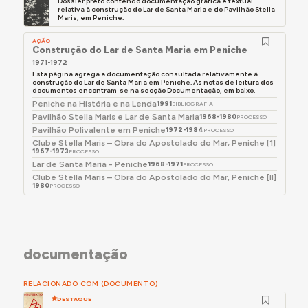
edifício dos Bombeiros Voluntários de Ílhavo
Dossier preto contendo documentação gráfica e textual
relativa à construção do Lar de Santa Maria e do Pavilhão Stella
(também da sua autoria) em Centro de
Maris, em Peniche.
Religiosidade Marítima.
AÇÃO
Construção do Lar de Santa Maria em Peniche
Na mesma data, o
Governo Regional da Madeira
1971-1972
aprovou um voto de pesar
pelo falecimento que
Esta página agrega a documentação consultada relativamente à
cita a importância do seu papel no planeamento
construção do Lar de Santa Maria em Peniche. As notas de leitura dos
documentos encontram-se na secção Documentação, em baixo.
territorial daquela região autónoma: "José
Peniche na História e na Lenda
1991
BIBLIOGRAFIA
António Paradela foi o coordenador do Plano de
Pavilhão Stella Maris e Lar de Santa Maria
1968-1980
PROCESSO
Ordenamento Territorial da Região Autónoma da
Pavilhão Polivalente em Peniche
1972-1984
PROCESSO
Madeira [POTRAM], tendo sido também o
Clube Stella Maris – Obra do Apostolado do Mar, Peniche [1]
1967-1973
PROCESSO
responsável pelos Planos Diretores Municipais de
Lar de Santa Maria - Peniche
1968-1971
PROCESSO
Machico, Santa Cruz e Porto Santo, bem como
Clube Stella Maris – Obra do Apostolado do Mar, Peniche [II]
1980
pelo Plano de Urbanização do Amparo, pelos
PROCESSO
Planos de Ordenamento da Orla Costeira do Norte
e Porto Santo e ainda pela Carta de Riscos de
Erosão."
documentação
RELACIONADO COM (DOCUMENTO)
DESTAQUE