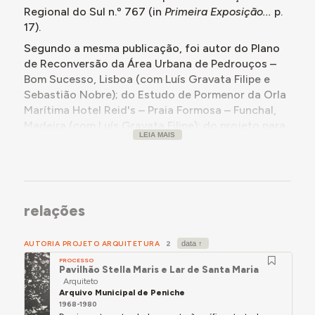
Regional do Sul n.º 767 (in
Primeira Exposição...
p.
17).
Segundo a mesma publicação, foi autor do Plano
de Reconversão da Área Urbana de Pedrouços –
Bom Sucesso, Lisboa (com Luís Gravata Filipe e
Sebastião Nobre); do Estudo de Pormenor da Orla
Marítima Hotel Reid's – Praia Formosa – Funchal,
Madeira (com Luís Gravata Filipe); do projeto para
LEIA MAIS
a Zona de Lazeres da Praia Formosa – Funchal,
Madeira (com Luís de Almeida Moreira); e do
Conjunto Habitacional CentroMar Madeira (com
Luís de Almeida Moreira).
De acordo com
nota de pesar publicada pela
relações
Câmara Municipal de Ílhavo
por ocasião do
falecimento do arquiteto, em fevereiro de 2023,
AUTORIA PROJETO ARQUITETURA
2
este foi autor de obras como o edifício dos Paços
PROCESSO
Pavilhão Stella Maris e Lar de Santa Maria
do Concelho de Ílhavo e o Centro Cultural da
Arquiteto
Gafanha da Nazaré, a modernização do Jardim
Arquivo Municipal de Peniche
Henriqueta Maia e a reconversão do antigo
1968-1980