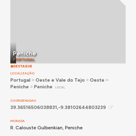
chave abaixo.
Para o registo pormenorizado dos testemunhos
recolhidos sobre a experiência e memórias de uso
deste edifício, consultar a secção Documentação,
abaixo.
Peniche
PORTUGAL
DESTAQUE
LOCALIZAÇÃO
Portugal
˃
Oeste e Vale do Tejo
˃
Oeste
˃
Peniche
˃
Peniche
LOCAL
COORDENADAS
39.36516506038831,-9.38102644803239
MORADA
R. Calouste Gulbenkian, Peniche