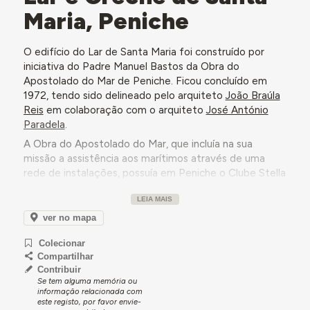
Maria, Peniche
O edifício do Lar de Santa Maria foi construído por
iniciativa do Padre Manuel Bastos da Obra do
Apostolado do Mar de Peniche. Ficou concluído em
1972, tendo sido delineado pelo arquiteto
João Braúla
Reis
em colaboração com o arquiteto
José António
Paradela
.
A Obra do Apostolado do Mar, que incluía na sua
missão a assistência aos marítimos através de uma
rede de instalações, possuía em Peniche o Clube Stella
Maris, instalado num edifício antigo, dotado de sala de
LEIA MAIS
convívio, salão de festas, biblioteca, jardim de infância
e lar de idosos. Esse edifício foi alvo de obras que não
ver no mapa
atingiram as secções educativa e assistencial, pelo que
Colecionar
se tornou necessário construir um edifício moderno,
Compartilhar
conforme expôs o Padre Bastos em 1954. O lar, criado
Contribuir
em 1958, ocupou dependências junto da Igreja
Se tem alguma memória ou
Paroquial de Nossa Senhora da Ajuda e, a partir de
informação relacionada com
este registo, por favor envie-
1967, foi instalado nas casas, adaptadas, do Santuário