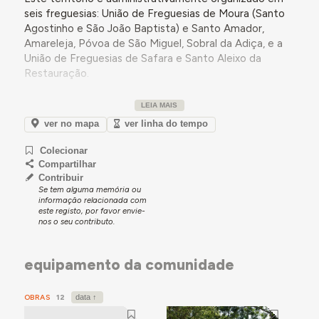
seis freguesias: União de Freguesias de Moura (Santo
Agostinho e São João Baptista) e Santo Amador,
Amareleja, Póvoa de São Miguel, Sobral da Adiça, e a
União de Freguesias de Safara e Santo Aleixo da
Restauração.
Geograficamente, o concelho de Moura confina, a
LEIA MAIS
este e sul com a fronteira espanhola e Barrancos, a
norte e oeste com os concelhos de Mourão, Serpa,
ver no mapa
ver linha do tempo
Vidigueira, Portel e Reguengos de Monsaraz, estando
Colecionar
este último delimitado pela albufeira de Alqueva. Esta
Compartilhar
proximidade uma barragem desta dimensão confere a
Contribuir
Moura um posicionamento relevante no que concerne
Se tem alguma memória ou
aos recursos hídricos e à agricultura de regadio.
informação relacionada com
este registo, por favor envie-
A estrutura urbana do concelho organiza-se em torno
nos o seu contributo.
de oito aglomerados populacionais, destacando-se a
cidade de Moura, que
concentra aproximadamente
equipamento da comunidade
50% da população
. A cidade assume, assim, um papel
central na dinâmica social e económica do concelho,
agindo como o principal núcleo de serviços e comércio.
OBRAS
12