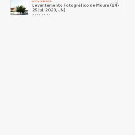
ICONOGRAFIA
Levantamento Fotográfico de Moura (24-
25 jul. 2023, JN)
2023.07.24
ICONOGRAFIA
Levantamento Fotográfico no Concelho de
Moura (21-22 out. 2024, JN)
2024.10.21
ICONOGRAFIA
Levantamento Fotográfico no Concelho de
Moura (22 out. 2024, LA)
2024.10.22
SUGESTÕES E LIGAÇÕES
Pode aceder
aqui à página do Arquivo Municipal
de Moura
e
aqui aos documentos ali consultados
no âmbito desta investigação.
A informação desta página foi redigida por