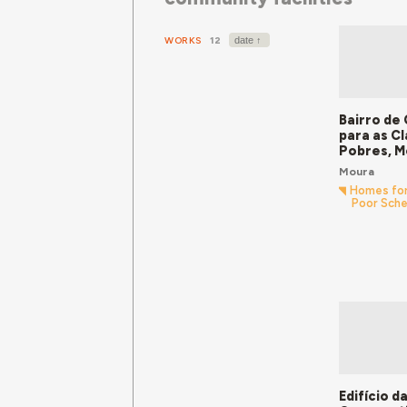
WORKS
12
Bairro de
para as C
Pobres, M
Moura
Homes for
Poor Sch
Edifício d