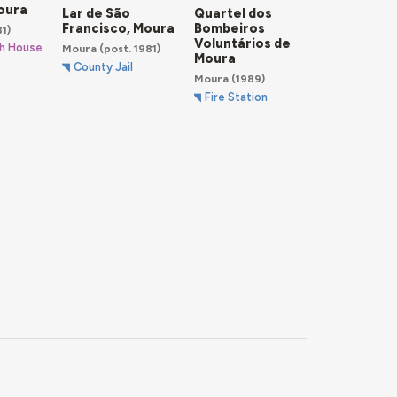
oura
Lar de São
Quartel dos
Francisco, Moura
Bombeiros
81)
Voluntários de
sh House
Moura
(post. 1981)
Moura
County Jail
Moura
(1989)
Fire Station