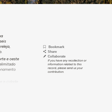
ma
seis
eleja,
Bookmark
o.
Share
Collaborate
rte e oeste
If you have any recollection or
elimitado
information related to this
record, please send us your
ionamento
contribution.
se a cidade
ral na