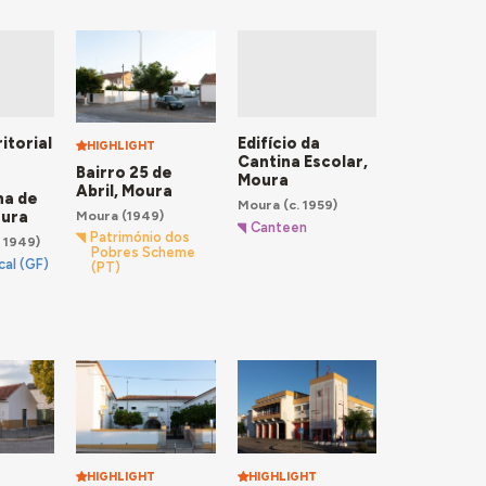
itorial
Edifício da
HIGHLIGHT
Cantina Escolar,
Bairro 25 de
Moura
Abril, Moura
na de
Moura
(c. 1959)
oura
Moura
(1949)
Canteen
Património dos
 1949)
Pobres Scheme
cal (GF)
(PT)
o
HIGHLIGHT
HIGHLIGHT