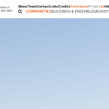
About
Team
Contact
Links
Credits
Contribute
PT
|
ES
|
EN
PE
lities in
 1939-1985
COMMUNITIES
BUILDINGS & ENSEMBLES
AGENT