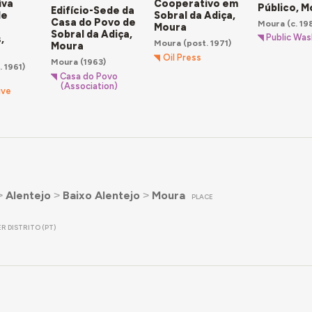
iva
Cooperativo em
Público, M
Edifício-Sede da
de
Sobral da Adiça,
Casa do Povo de
Moura
(c. 19
Moura
Sobral da Adiça,
Public Wa
,
Moura
(post. 1971)
Moura
Oil Press
Moura
(1963)
 1961)
Casa do Povo
(Association)
ive
˃
Alentejo
˃
Baixo Alentejo
˃
Moura
PLACE
R DISTRITO (PT)