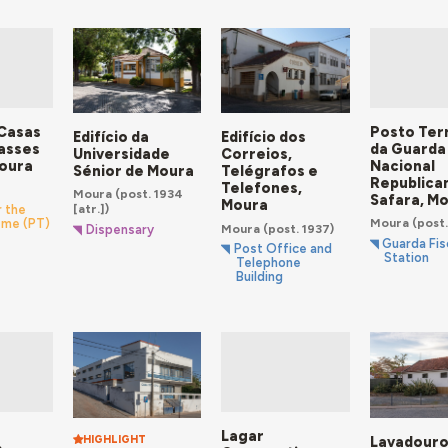
 Casas
Posto Terr
Edifício da
Edifício dos
lasses
da Guarda
Universidade
Correios,
oura
Nacional
Sénior de Moura
Telégrafos e
Republica
Telefones,
Moura
(post. 1934
Safara, M
Moura
[atr.])
 the
Moura
(post.
eme (PT)
Moura
(post. 1937)
Dispensary
Guarda Fis
Post Office and
Station
Telephone
Building
a
Lagar
HIGHLIGHT
Lavadour