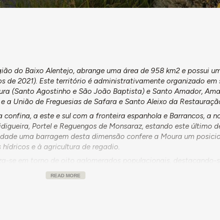
gião do Baixo Alentejo, abrange uma área de 958 km2 e possui u
s de 2021). Este território é administrativamente organizado em 
ura (Santo Agostinho e São João Baptista) e Santo Amador, Amar
 e a União de Freguesias de Safara e Santo Aleixo da Restauraçã
onfina, a este e sul com a fronteira espanhola e Barrancos, a no
digueira, Portel e Reguengos de Monsaraz, estando este último d
ximidade uma barragem desta dimensão confere a Moura um posic
hídricos e à agricultura de regadio.
iza-se em torno de oito aglomerados populacionais, destacando-
mente 50% da população
. A cidade assume, assim, um papel cent
READ MORE
ho, agindo como o principal núcleo de serviços e comércio.