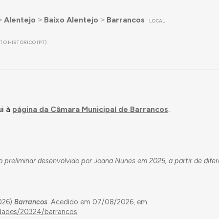
˃
Alentejo
˃
Baixo Alentejo
˃
Barrancos
LOCAL
ITO HISTÓRICO (PT)
i à
página da Câmara Municipal de Barrancos
.
 preliminar desenvolvido por Joana Nunes em 2025, a partir de dife
2026)
Barrancos
. Acedido em 07/08/2026, em
idades/20324/barrancos