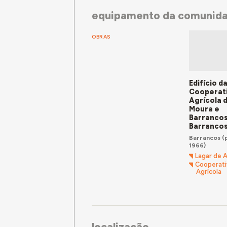
equipamento da comunid
OBRAS
Edifício d
Cooperat
Agrícola 
Moura e
Barrancos
Barranco
Barrancos
(p
1966)
Lagar de 
Cooperati
Agrícola
localização