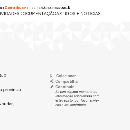
ica
Contribua
PT
|
ES
|
EN
ÁREA PESSOAL
IVIDADES
DOCUMENTAÇÃO
ARTIGOS E NOTICIAS
a, o
Colecionar
Compartilhar
Contribuir
a província
Se tem alguma memória ou
informação relacionada com
este registo, por favor envie-
Noudar,
nos o seu contributo.