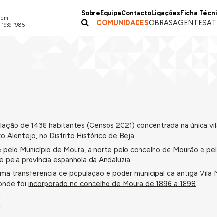
Sobre
Equipa
Contacto
Ligações
Ficha Técn
a em
COMUNIDADES
OBRAS
AGENTES
AT
 1939-1985
ção de 1438 habitantes (Censos 2021) concentrada na única vil
o Alentejo, no Distrito Histórico de Beja.
te pelo Município de Moura, a norte pelo concelho de Mourão e pel
 pela província espanhola da Andaluzia.
uma transferência de população e poder municipal da antiga Vila 
onde foi
incorporado no concelho de Moura de 1896 a 1898
.