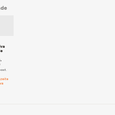
ade
a
iva
de
,
s
ost.
Azeite
va