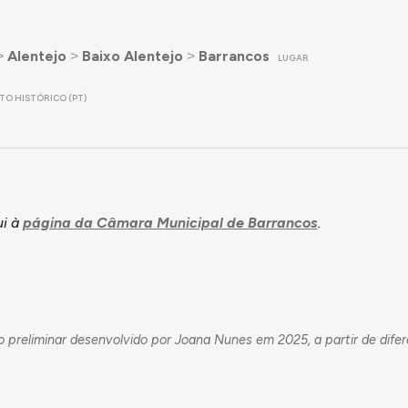
˃
Alentejo
˃
Baixo Alentejo
˃
Barrancos
LUGAR
ITO HISTÓRICO (PT)
i à
página da Câmara Municipal de Barrancos
.
 preliminar desenvolvido por Joana Nunes em 2025, a partir de dife