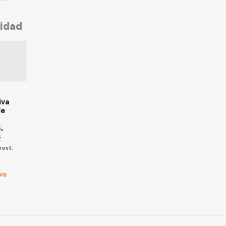
nidad
a
iva
de
,
s
ost.
va