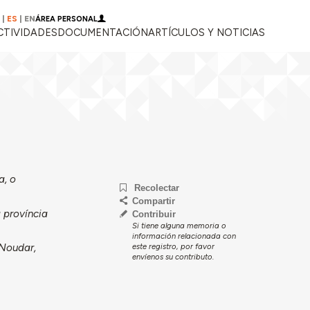
|
ES
|
EN
ÁREA PERSONAL
CTIVIDADES
DOCUMENTACIÓN
ARTÍCULOS Y NOTICIAS
a, o
Recolectar
Compartir
a província
Contribuir
Si tiene alguna memoria o
información relacionada con
 Noudar,
este registro, por favor
envíenos su contributo.