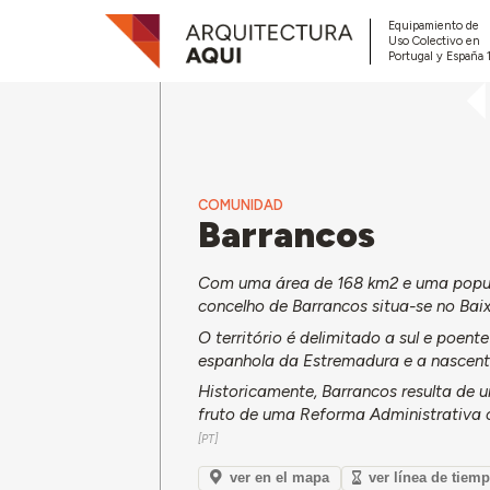
Equipamiento de
Uso Colectivo en
Portugal y España 
COMUNIDAD
Barrancos
Com uma área de 168 km2 e uma popula
concelho de Barrancos situa-se no Baixo
O território é delimitado a sul e poen
espanhola da Estremadura e a nascente
Historicamente, Barrancos resulta de 
fruto de uma Reforma Administrativa 
ver en el mapa
ver línea de tiem