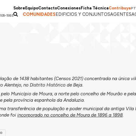
Sobre
Equipo
Contacto
Conexiones
Ficha Técnica
Contribuya
PT
COMUNIDADES
EDIFICIOS Y CONJUNTOS
AGENTES
A
1939-1985
ção de 1438 habitantes (Censos 2021) concentrada na única vil
 Alentejo, no Distrito Histórico de Beja.
te pelo Município de Moura, a norte pelo concelho de Mourão e pel
 pela província espanhola da Andaluzia.
uma transferência de população e poder municipal da antiga Vila
onde foi
incorporado no concelho de Moura de 1896 a 1898
.
po