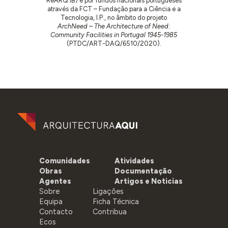
ReARQ.IB) e por fundos nacionais portugueses
através da FCT – Fundação para a Ciência e a
Tecnologia, I.P., no âmbito do projeto
ArchNeed – The Architecture of Need:
Community Facilities in Portugal 1945-1985
(PTDC/ART-DAQ/6510/2020).
Comunidades
Atividades
Obras
Documentação
Agentes
Artigos e Noticias
Sobre
Ligações
Equipa
Ficha Técnica
Contacto
Contribua
Ecos