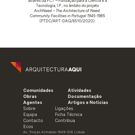
através da FCT – Fundação para a Ciência e a
Tecnologia, I.P., no âmbito do projeto
ArchNeed – The Architecture of Need:
Community Facilities in Portugal 1945-1985
(PTDC/ART-DAQ/6510/2020).
Comunidades
Atividades
Obras
Documentação
Agentes
Artigos e Noticias
Sobre
Ligações
Equipa
Ficha Técnica
Contacto
Contribua
Ecos
Av. Forças Armadas 1649-026 Lisboa