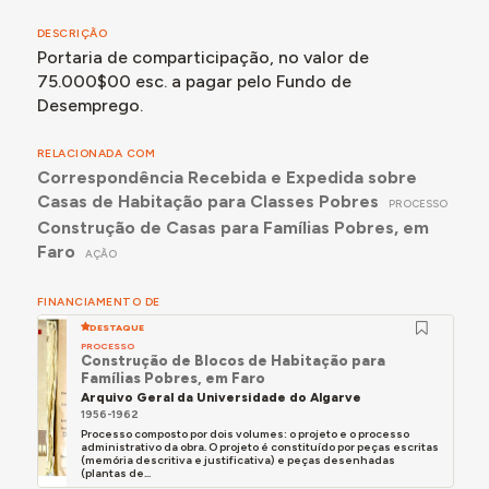
DESCRIÇÃO
Portaria de comparticipação, no valor de
75.000$00 esc. a pagar pelo Fundo de
Desemprego.
RELACIONADA COM
Correspondência Recebida e Expedida sobre
Casas de Habitação para Classes Pobres
PROCESSO
Construção de Casas para Famílias Pobres, em
Faro
AÇÃO
FINANCIAMENTO DE
DESTAQUE
PROCESSO
Construção de Blocos de Habitação para
Famílias Pobres, em Faro
Arquivo Geral da Universidade do Algarve
1956-1962
Processo composto por dois volumes: o projeto e o processo
administrativo da obra. O projeto é constituído por peças escritas
(memória descritiva e justificativa) e peças desenhadas
(plantas de...