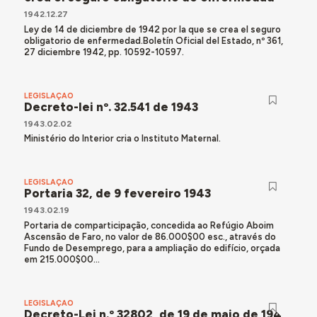
1942.12.27
Ley de 14 de diciembre de 1942 por la que se crea el seguro
obligatorio de enfermedad.Boletín Oficial del Estado, nº 361,
27 diciembre 1942, pp. 10592-10597.
LEGISLAÇÃO
Decreto-lei nº. 32.541 de 1943
1943.02.02
Ministério do Interior cria o Instituto Maternal.
LEGISLAÇÃO
Portaria 32, de 9 fevereiro 1943
1943.02.19
Portaria de comparticipação, concedida ao Refúgio Aboim
Ascensão de Faro, no valor de 86.000$00 esc., através do
Fundo de Desemprego, para a ampliação do edifício, orçada
em 215.000$00...
LEGISLAÇÃO
Decreto-Lei n.º 32802, de 19 de maio de 1943