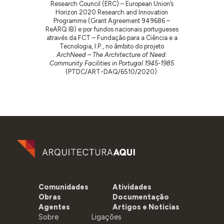
FD, e tinha sido recebida a primeira prestação da
Research Council (ERC) – European Union’s
comparticipação da JCCP, entregues ao
Horizon 2020 Research and Innovation
Programme (Grant Agreement 949686 –
construtor. Alerta-se para a situação financeira
ReARQ.IB) e por fundos nacionais portugueses
precária da Casa do Povo, cujas verbas são
através da FCT – Fundação para a Ciência e a
julgadas insuficientes para fazer face à despesa
Tecnologia, I.P., no âmbito do projeto
da construção. Um ofício da Direção de
ArchNeed – The Architecture of Need:
Community Facilities in Portugal 1945-1985
Urbanização recebido durante a inspeção
(PTDC/ART-DAQ/6510/2020).
mencionava que o valor do orçamento ascendia a
635.000$00, ultrapassando o previsto
inicialmente.
O inspetor considera que
“o edifício é grande,
talvez grande de mais para as necessidades da
casa do Povo e da freguesia, mas, de qualquer
modo, demasiado grande para as possibilidades
financeiras do organismo”
(p. 10).
Comunidades
Atividades
Obras
Documentação
Agentes
Artigos e Noticias
Sobre
Ligações