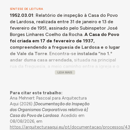
SÍNTESE DE LEITURA
1952.03.01
: Relatório de inspeção à Casa do Povo
de Lardosa, realizada entre 31 de janeiro e 13 de
fevereiro de 1951, assinado pelo Subinspetor José
Borges Linhares Coelho da Rocha.
A Casa do Povo
foi criada em 17 de fevereiro de 1937,
compreendendo a freguesia de Lardosa e o lugar
de Vale da Torre
. Encontra-se
instalada “no 1.º
andar duma casa arrendada,
situada na principal
rua da freguesia, a meio caminho entre a igreja e o
Largo da Feira.
As suas instalações não se podem
LEIA MAIS
considerar de todo más, se atendermos ao nível
médio das casas da freguesia ali
”.
Planeia-se a
construção de um edifício próprio, em terreno
Para citar este trabalho:
Ana Mehnert Pascoal para Arquitectura
cedido pelo Centro Operário Artístico de Ordem
Aqui (2026)
[Documentação da Inspeção
e Progresso Lardosense
, então ocupado por um
dos Organismos Corporativos relativa à]
barracão onde se realizam espetáculos de teatro e
Casa do Povo de Lardosa
. Acedido em
cinema, com parte das receitas revertendo para a
08/08/2026, em
Casa do Povo.
https://arquitecturaaqui.eu/pt/documentacao/processos/