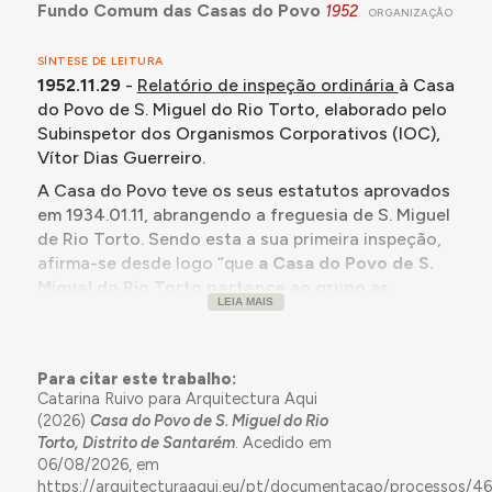
Fundo Comum das Casas do Povo
1952
ORGANIZAÇÃO
SÍNTESE DE LEITURA
1952.11.29
-
Relatório de inspeção ordinária
à Casa
do Povo de S. Miguel do Rio Torto, elaborado pelo
Subinspetor dos Organismos Corporativos (IOC),
Vítor Dias Guerreiro.
A Casa do Povo teve os seus estatutos aprovados
em 1934.01.11, abrangendo a freguesia de S. Miguel
de Rio Torto. Sendo esta a sua primeira inspeção,
afirma-se desde logo “que
a Casa do Povo de S.
Miguel do Rio Torto pertence ao grupo as
LEIA MAIS
melhores do distrito de Santarém.
” No entanto,
isto não se deve a um excecional movimento de
receitas e despesas, ou a uma sede magnifica, mas
Para citar este trabalho:
porque “tendo a orientá-la uma pleiade de
Catarina Ruivo para Arquitectura Aqui
esforçados dirigentes, consegue, nos apertados
(2026)
Casa do Povo de S. Miguel do Rio
limites das suas possibilidades materiais, realizar
Torto, Distrito de Santarém
. Acedido em
de forma satisfatória os seus objectivos” e porque
06/08/2026, em
se sente “que a Casa do povo é estimada, goza da
https://arquitecturaaqui.eu/pt/documentacao/processos/4