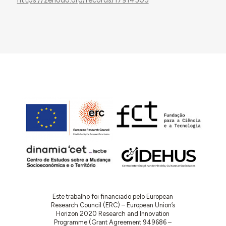
https://zenodo.org/records/17914505
1938.05.13
: O diretor geral das DGEMN informa
que não se pode fazer as obras com verbas desse
organismo, mas poderão executá-las com
comparticipação estatal pelo Fundo de
Desemprego. Questiona qual a disponibilidade
financeira do município para responder às
despesas materiais. Em resposta, o presidente da
CMCB informa de que dispõem de 41.654$00.
1940.12.14
: O diretor geral da DGEMN autoriza o
abono de 15.000$00 a favor do arquiteto autor do
projeto de reforma e conclusão do edifício da
cadeia de Castelo Branco.
1940.12.13
: Mascarenhas Inglês, engenheiro
delegado nas Obras de Edifícios de Cadeias, das
Guardas Republicana e Fiscal e das Alfândegas,
envia o projeto para as obras de reforma e
Este trabalho foi financiado pelo European
conclusão do edifício da cadeia de Castelo
Research Council (ERC) – European Union’s
Branco, elaborado pela Comissão das
Horizon 2020 Research and Innovation
Construções Prisionais
. O orçamento importa em
Programme (Grant Agreement 949686 –