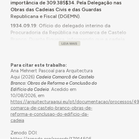
importância de 309.385$34. Pela Delegação nas
Obras das Cadeias Civis e das Guardas
Republicana e Fiscal (DGEMN).
1934.09.19
: Ofício do delegado interino da
Procuradoria da República na comarca de Castelo
Branco, Duarte Figueira, informando que
a cadeia
LEIA MAIS
não oferece condições de segurança
, tendo
havido recentemente a evasão de dois presos por
arrombamento de uma das paredes. Solicita que se
Para citar este trabalho:
providencie junto das entidades competentes
Ana Mehnert Pascoal para Arquitectura
remédio para este problema.
Aqui (2026)
Cadeia Comarcã de Castelo
1938.05.10
: O Presidente da Câmara Municipal de
Branco: Obras de Reforma e Conclusão do
Edifício da Cadeia
. Acedido em
Castelo Branco (CMCB), Augusto Duarte Beirão,
10/08/2026, em
roga ao engenheiro diretor geral dos Edifícios e
https://arquitecturaaqui.eu/pt/documentacao/processos/4
Monumentos Nacionais (DGEMN) que se
promova
comarca-de-castelo-branco-obras-de-
rapidamente a conclusão das obras da nova
reforma-e-conclusao-do-edificio-da-
cadeia civil da comarca
, também solicitada pelo
cadeia
Ministro da Justiça.
Há urgência para que “não
seja prejudicada pelos temporais a obra de
Zenodo DOI:
pedreiro há bastantes anos concluída”.