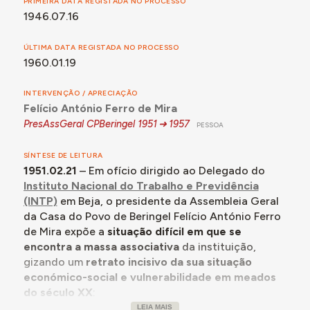
PRIMEIRA DATA REGISTADA NO PROCESSO
1946.07.16
ÚLTIMA DATA REGISTADA NO PROCESSO
1960.01.19
INTERVENÇÃO / APRECIAÇÃO
Felício António Ferro de Mira
PresAssGeral CPBeringel
1951
1957
PESSOA
SÍNTESE DE LEITURA
1951.02.21
– Em ofício dirigido ao Delegado do
Instituto Nacional do Trabalho e Previdência
(INTP)
em Beja, o presidente da Assembleia Geral
da Casa do Povo de Beringel Felício António Ferro
de Mira expõe a
situação difícil em que se
encontra a massa associativa
da instituição,
gizando um
retrato incisivo da sua situação
económico-social e vulnerabilidade em meados
do século XX
:
LEIA MAIS