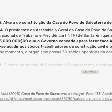
5
5
: Alvará de
constituição da Casa do Povo de Salvaterra d
24
: O presidente da Assembleia Geral da Casa do Povo de S
 Nacional de Trabalho e Previdência (INTP) de Santarém que 
5.000.000$00 que o Governo concedeu para fazer face à 
se acudir aos sócios trabalhadores da construção civil e
sse momento, o organismo possui 50 sócios operários da con
3
: O chefe da secção de Previdência Social informa o deleg
omparticipação estatal para as obras, pelo que não se deverá
LEIA MAIS
pela longa invernia”.
0
: O delegado de Santarém do INTP envia ao secretário do 
ovo de Salvaterra de Magos, que se pretende levar a ca
 Aqui (2025)
Casa do Povo de Salvaterra de Magos. Proc. 133
. Aced
rado por iniciativa de um sócio protetor com acordo da dire
aqui.eu/pt/documentacao/processos/55390/casa-do-povo-de-salv
26
: Sessão extraordinária da Assembleia Geral da Casa do P
edido de requerimento ao Ministro das Obras Públicas para