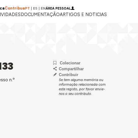
ica
Contribua
PT
|
ES
|
EN
ÁREA PESSOAL
IVIDADES
DOCUMENTAÇÃO
ARTIGOS E NOTICIAS
133
Colecionar
Compartilhar
Contribuir
sso n.º
Se tem alguma memória ou
informação relacionada com
este registo, por favor envie-
nos o seu contributo.