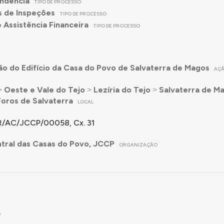
ndência
TIPO DE PROCESSO
s de Inspeções
TIPO DE PROCESSO
 Assistência Financeira
TIPO DE PROCESSO
2
o do Edifício da Casa do Povo de Salvaterra de Magos
AÇ
˃
Oeste e Vale do Tejo
˃
Lezíria do Tejo
˃
Salvaterra de M
oros de Salvaterra
LOCAL
/AC/JCCP/00058, Cx. 31
tral das Casas do Povo, JCCP
ORGANIZAÇÃO
5