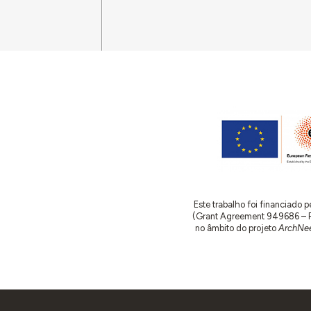
projeto 
excedam a
delegado 
1939.01.1
conforme 
1939.02.1
Governo II
de Magos
19 de set
(correspo
com concl
1939.03.2
sua respo
Este trabalho foi financiado
adjudicaç
(Grant Agreement 949686 – ReA
no âmbito do projeto
ArchNee
Desenhos 
entrada é 
gabinete 
ampla sal
1940.09.