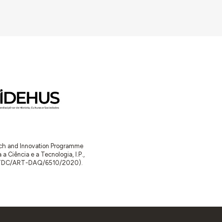
as despesas com matéria e mão-de-obra que
 ministro, que vem a ser entregue pelo
s Nacionais (DGEMN) o projeto retificado,
municações (MOPC), publicada no Diário do
 à direção da Casa do Povo de Salvaterra
mprego
, nos termos do decreto n.º 21.699 de
 casa do povo, orçada no total em 73.000$00
is).
A fiscalização fica a cargo da DGEMN,
icie e seja feita por administração direta, sob
o do caderno de encargos e formalidades da
arch and Innovation Programme
xecução.
Ciência e a Tecnologia, I.P.,
TDC/ART-DAQ/6510/2020).
natura (alçados e planta do piso único). A
 de salas: secretaria, sala do diretor,
finam com um corredor que se abre para uma
.
o para 30 de outubro
desse ano, conforme