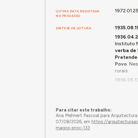
1972.01.2
ÚLTIMA DATA REGISTADA
NO PROCESSO
1935.08.1
SÍNTESE DE LEITURA
1936.04.
Instituto
verba de 
Pretende-
Povo
. Ne
rurais.
1936.05.1
modo de c
provocada 
1938.03.1
Casa do P
Para citar este trabalho:
Ana Mehnert Pascoal para Arquitectura
foi elabo
07/08/2026, em
https://arquitectura
1938.06.
magos-proc-133
sobre o p