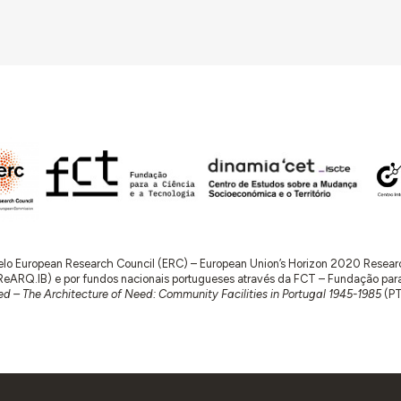
importa em 74.500$00
. A assembleia responsabiliza-se pel
 dotação estatal. Tem, como anexo, o pedido endereçado ao
de Santarém ao INTP.
9
: O INTP remete à Direção-Geral dos Edifícios e Monumento
as indicações fornecidas.
4
: Cópia de portaria do Ministério das Obras Públicas e Co
 série, n.º 41, de 18 de fevereiro de 1939.
O Governo concede
 uma comparticipação de 23.500$00 pelo Fundo de Dese
embro de 1932,
para execução da obra da sede
da referida
ndendo 23.500$00 à mão de obra, e 49.500$00 aos materia
usão da obra no prazo de 5 meses.
3
: O presidente da Assembleia Geral solicita que a obra se in
nsabilidade, considerando a demora envolvida na elaboraçã
 pelo European Research Council (ERC) – European Union’s Horizon 2020 Rese
ão, bem como a crise do desemprego, perante o prazo de e
RQ.IB) e por fundos nacionais portugueses através da FCT – Fundação para a 
d – The Architecture of Need: Community Facilities in Portugal 1945-1985
(P
de arquitetura do edifício da Casa do Povo, sem data ou assi
feita por um pequeno átrio, situado no centro de um conjunto
médico, vestiário e instalações sanitárias. Estas salas con
a de sessões, que por sua vez tem acesso a uma arrecadação
24
:
O prazo de conclusão das obras da sede foi prorrogad