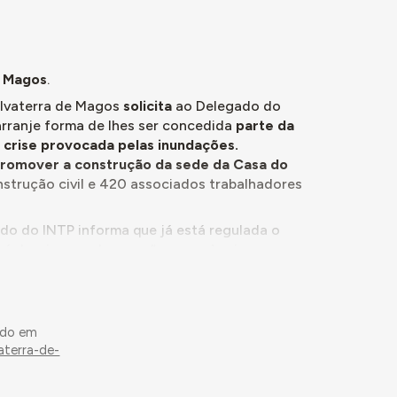
e Magos
.
alvaterra de Magos
solicita
ao Delegado do
arranje forma de lhes ser concedida
parte da
crise provocada pelas inundações.
 promover a construção da sede da Casa do
strução civil e 420 associados trabalhadores
ado do INTP informa que já está regulada o
 desviar a verba para “ocorrer à crise
INTP o
projeto para construção do edifício da
bo em regime de comparticipação
. O estudo
ido em
ção do organismo.
aterra-de-
ovo de Salvaterra de Magos, deliberando-se
 comparticipação da construção da sede.
O