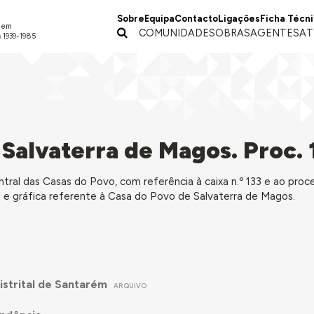
Sobre
Equipa
Contacto
Ligações
Ficha Técn
a em
COMUNIDADES
OBRAS
AGENTES
AT
 1939-1985
Salvaterra de Magos. Proc. 
ral das Casas do Povo, com referência à caixa n.º 133 e ao proce
 e gráfica referente à Casa do Povo de Salvaterra de Magos.
istrital de Santarém
ARQUIVO