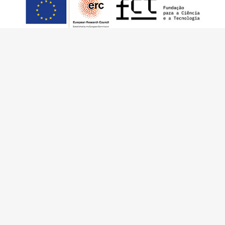
Este trabalho foi financiado pelo European
Research Council (ERC) – European Union’s
Horizon 2020 Research and Innovation
Programme (Grant Agreement 949686 –
ReARQ.IB) e por fundos nacionais portugueses
através da FCT – Fundação para a Ciência e a
Tecnologia, I.P., no âmbito do projeto
ArchNeed – The Architecture of Need:
Community Facilities in Portugal 1945-1985
(PTDC/ART-DAQ/6510/2020).