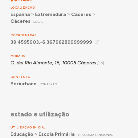
DESTAQUE
LOCALIZAÇÃO
Espanha
˃
Extremadura
˃
Cáceres
˃
Cáceres
LOCAL
COORDENADAS
39.4595903,-6.367962899999999
MORADA
C. del Río Almonte, 15, 10005 Cáceres
CONTEXTO
Periurbano
CONTEXTO
estado e utilização
UTILIZAÇÃO INICIAL
Educação
˃
Escola Primária
TIPOLOGIA FUNCIONAL