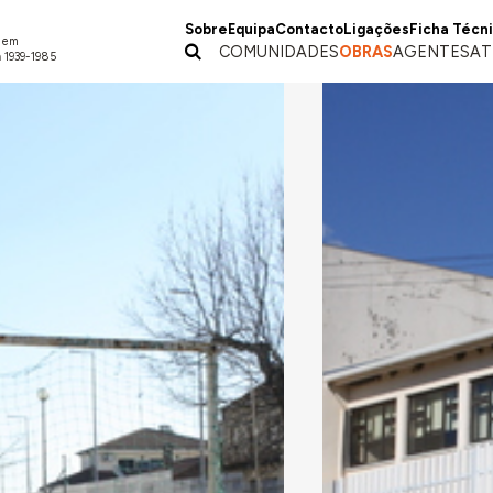
Sobre
Equipa
Contacto
Ligações
Ficha Técn
a em
COMUNIDADES
OBRAS
AGENTES
AT
 1939-1985