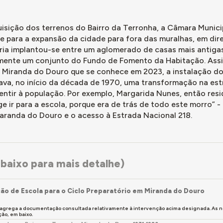
isição dos terrenos do Bairro da Terronha, a Câmara Munici
e para a expansão da cidade para fora das muralhas, em direç
ria implantou-se entre um aglomerado de casas mais antigas 
nte um conjunto do Fundo de Fomento da Habitação. Assi
 Miranda do Douro que se conhece em 2023, a instalação do 
ava, no início da década de 1970, uma transformação na est
entir à população. Por exemplo, Margarida Nunes, então resi
e ir para a escola, porque era de trás de todo este morro” -
aranda do Douro e o acesso à Estrada Nacional 218.
baixo para mais detalhe)
ão de Escola para o Ciclo Preparatório em Miranda do Douro
 agrega a documentação consultada relativamente à intervenção acima designada. As 
o, em baixo.