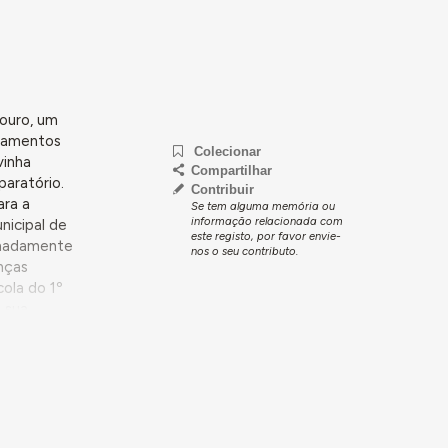
ouro, um
ipamentos
Colecionar
vinha
Compartilhar
paratório.
Contribuir
ara a
Se tem alguma memória ou
informação relacionada com
nicipal de
este registo, por favor envie-
ximadamente
nos o seu contributo.
anças
cola do 1º
 sua