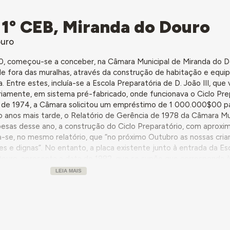
 1º CEB, Miranda do Douro
ouro
0, começou-se a conceber, na Câmara Municipal de Miranda do D
de fora das muralhas, através da construção de habitação e equ
Entre estes, incluía-se a Escola Preparatória de D. João III, que 
soriamente, em sistema pré-fabricado, onde funcionava o Ciclo Pre
cio de 1974, a Câmara solicitou um empréstimo de 1 000.000$00 p
ro anos mais tarde, o Relatório de Gerência de 1978 da Câmara Mu
spesas desse ano, a construção do Ciclo Preparatório, com apro
a-se, no mesmo relatório, que “no próximo Outubro as nossas cri
s e dignas”. No entanto, a placa existente junto à entrada da Es
Douro, apresenta a data de 1982, que se supõe que corresponda à
LEIA MAIS