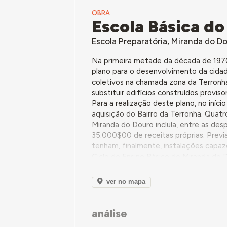
OBRA
Escola Básica do
Escola Preparatória, Miranda do D
Na primeira metade da década de 197
plano para o desenvolvimento da cida
coletivos na chamada zona da Terronha. 
substituir edifícios construídos provi
Para a realização deste plano, no iní
aquisição do Bairro da Terronha. Quat
Miranda do Douro incluía, entre as de
35.000$00 de receitas próprias. Previ
tenham, finalmente, instalações capaze
Ciclo do Ensino Básico de Miranda do 
inauguração.
ver no mapa
análise