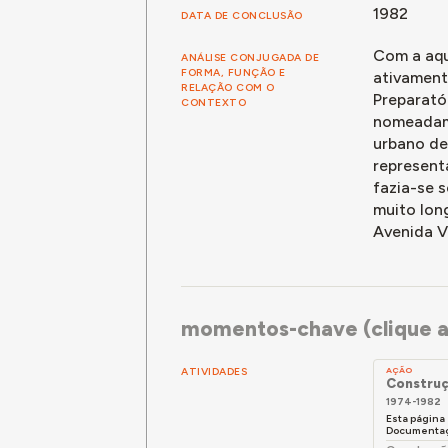
1982
DATA DE CONCLUSÃO
Com a aqu
ANÁLISE CONJUGADA DE
FORMA, FUNÇÃO E
ativament
RELAÇÃO COM O
Preparató
CONTEXTO
nomeadame
urbano de
represent
fazia-se s
muito long
Avenida V
momentos-chave (clique a
ATIVIDADES
AÇÃO
Construç
1974-1982
Esta página
Documentaçã