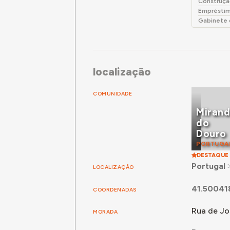
Construçã
Empréstim
Gabinete 
localização
COMUNIDADE
Miran
do
Douro
PORTUGA
DESTAQUE
Portugal
LOCALIZAÇÃO
41.50041
COORDENADAS
Rua de Jo
MORADA