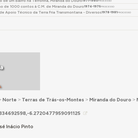
o de um Bairro na Terronha, Miranda do Douro
1971-1980
PROCESSO
o de 1000 contos à C.M. de Miranda do Douro
1974-1975
PROCESSO
de Apoio Técnico da Terra Fria Transmontana - Diversos
1978-1981
PROCESSO
da
L
˃
Norte
˃
Terras de Trás-os-Montes
˃
Miranda do Douro
˃
834692598,-6.2720477959091125
sé Inácio Pinto