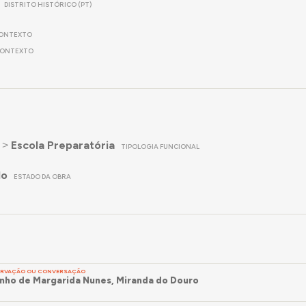
DISTRITO HISTÓRICO (PT)
ONTEXTO
ONTEXTO
˃
Escola Preparatória
TIPOLOGIA FUNCIONAL
do
ESTADO DA OBRA
SERVAÇÃO OU CONVERSAÇÃO
ho de Margarida Nunes, Miranda do Douro