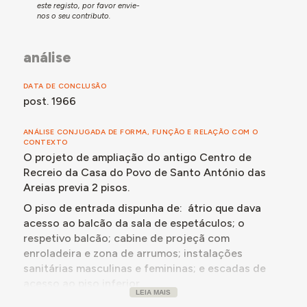
este registo, por favor envie-
comprometeu a conferir um subsídio anual de
nos o seu contributo.
24.000$00, para a manutenção do centro recreativo,
bem como a comparticipar a aquisição de mobiliário
análise
em 200.000$00.
Assim, é apresentado um projeto de ampliação do
DATA DE CONCLUSÃO
referido centro em janeiro de 1966 - elaborado pelo
post. 1966
Eng.º
Fortunato Picado Ventura
.
Contudo, só em dezembro desse mesmo ano o
ANÁLISE CONJUGADA DE FORMA, FUNÇÃO E RELAÇÃO COM O
Ministério das Obras Públicas concederia à Casa do
CONTEXTO
Povo de Santo António das Areias uma
O projeto de ampliação do antigo Centro de
comparticipação no valor de 228.000$00, através do
Recreio da Casa do Povo de Santo António das
Fundo de Desemprego, para a Ampliação do seu
Areias previa 2 pisos.
Centro de Recreio - num projeto orçado em
O piso de entrada dispunha de: átrio que dava
760.000$00.
acesso ao balcão da sala de espetáculos; o
Em outubro de 1970, seria atribuído um reforço de
respetivo balcão; cabine de projeçã com
comparticipação no valor de 14.800$00 - e virtude do
enroladeira e zona de arrumos; instalações
orçamento total de 867.000$00.
sanitárias masculinas e femininas; e escadas de
A ampliação parece só ter vindo a ser concluída após
acesso ao piso inferior.
1981 - data em que parece ter sido elaborado o
LEIA MAIS
O piso inferior, em cave, dispunha de: palco; pista