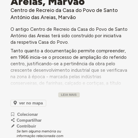
Areias, Marvão
Centro de Recreio da Casa do Povo de Santo
António das Areias, Marvão
O antigo Centro de Recreio da Casa do Povo de Santo
António das Areias terá sido construído por iniciativa
da respetiva Casa do Povo.
Tanto quanto a documentação permite compreender,
em 1966 inicia-se o processo de ampliação do referido
centro, justificando-se a pertinência da obra pelo
crescente desenvolvimento industrial que se verificava
na zona à época - marcada pelas indústrias
conserveiras, de farinhas, calçado e cortiças, a título
de exemplo.
LEIA MAIS
Nesse sentido, surgia a necessidade de melhorar as
ver no mapa
condições culturais e recreativas da povoação, de
forma a potenciar um equilíbrio indispensável às
Colecionar
atividades laborais inerentes a esse desenvolvimento e
Compartilhar
à presença crescente de operários - numa
Contribuir
necessidade reconhecida pela Delegação de
Se tem alguma memória ou
informação relacionada com
Portalegre do Instituto Nacional de Trabalho, que se