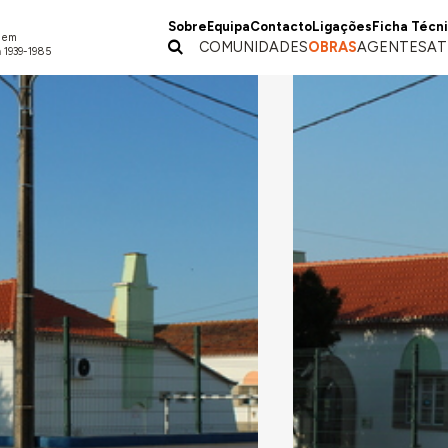
Sobre
Equipa
Contacto
Ligações
Ficha Técn
a em
COMUNIDADES
OBRAS
AGENTES
AT
 1939-1985