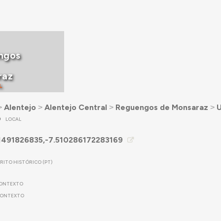
ngos
raz
L
˃
Alentejo
˃
Alentejo Central
˃
Reguengos de Monsaraz
˃
U
o
LOCAL
1491826835,-7.510286172283169
TRITO HISTÓRICO (PT)
ONTEXTO
ONTEXTO