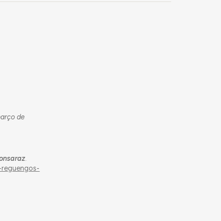
março de
onsaraz
.
-reguengos-