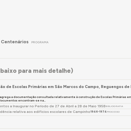
 Centenários
PROGRAMA
baixo para mais detalhe)
ão de Escolas Primárias em São Marcos do Campo, Reguengos de
 agrega a documentação consultada relativamente à construção de Escolas Primárias 
 documentos encontram-se na...
tos a Inaugurar no Período de 27 de Abril a 28 de Maio 1958
BIBLIOGRAFIA
dência relativa aos edifícios escolares de Campinho
1946-1974
PROCESSO