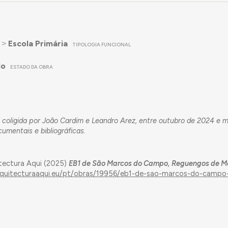
˃
Escola Primária
TIPOLOGIA FUNCIONAL
do
ESTADO DA OBRA
 coligida por João Cardim e Leandro Arez, entre outubro de 2024 e 
umentais e bibliográficas.
tectura Aqui (2025)
EB1 de São Marcos do Campo, Reguengos de M
arquitecturaaqui.eu/pt/obras/19956/eb1-de-sao-marcos-do-campo