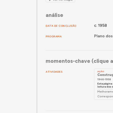
análise
c. 1958
DATA DE CONCLUSÃO
Plano dos
PROGRAMA
momentos-chave (clique a
ATIVIDADES
AÇÃO
Construç
1946-1958
Esta página
leitura dos
Melhoramen
Correspon