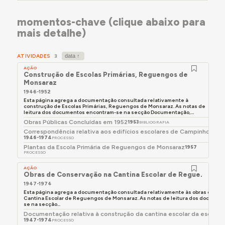
momentos-chave (clique abaixo para
mais detalhe)
ATIVIDADES
3
AÇÃO
Construção de Escolas Primárias, Reguengos de
Monsaraz
1946-1952
Esta página agrega a documentação consultada relativamente à
construção de Escolas Primárias, Reguengos de Monsaraz. As notas de
leitura dos documentos encontram-se na secção Documentação,...
Obras Públicas Concluídas em 1952
1953
BIBLIOGRAFIA
Correspondência relativa aos edifícios escolares de Campinho
1946-1974
PROCESSO
Plantas da Escola Primária de Reguengos de Monsaraz
1957
PROCESSO
AÇÃO
Obras de Conservação na Cantina Escolar de Reguengos 
1947-1974
Esta página agrega a documentação consultada relativamente às obras de co
Cantina Escolar de Reguengos de Monsaraz. As notas de leitura dos documen
se na secção...
Documentação relativa à construção da cantina escolar da escola
1947-1974
PROCESSO