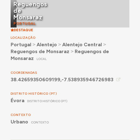
Reguengos
de
Monsaraz
PORTUGAL
DESTAQUE
LOCALIZAÇÃO
Portugal
˃
Alentejo
˃
Alentejo Central
˃
Reguengos de Monsaraz
˃
Reguengos de
Monsaraz
LOCAL
COORDENADAS
38.42659350609199,-7.538935946726983
DISTRITO HISTÓRICO (PT)
Évora
DISTRITO HISTÓRICO (PT)
CONTEXTO
Urbano
CONTEXTO