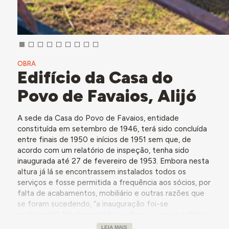
OBRA
Edifício da Casa do
Povo de Favaios, Alijó
A sede da Casa do Povo de Favaios, entidade
constituída em setembro de 1946, terá sido concluída
entre finais de 1950 e inícios de 1951 sem que, de
acordo com um relatório de inspeção, tenha sido
inaugurada até 27 de fevereiro de 1953. Embora nesta
altura já lá se encontrassem instalados todos os
serviços e fosse permitida a frequência aos sócios, por
falta de acabamentos, mobiliário e outras razões que
se foram sucedendo, “a inauguração foi-se
protelando”. Noutro relatório, refere-se que o edifício-
sede é composto por “serviços de secretaria,
LEIA MAIS