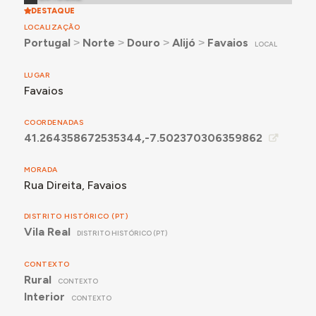
DESTAQUE
LOCALIZAÇÃO
Portugal
˃
Norte
˃
Douro
˃
Alijó
˃
Favaios
LOCAL
LUGAR
Favaios
COORDENADAS
41.264358672535344,-7.502370306359862
MORADA
Rua Direita, Favaios
DISTRITO HISTÓRICO (PT)
Vila Real
DISTRITO HISTÓRICO (PT)
CONTEXTO
Rural
CONTEXTO
Interior
CONTEXTO