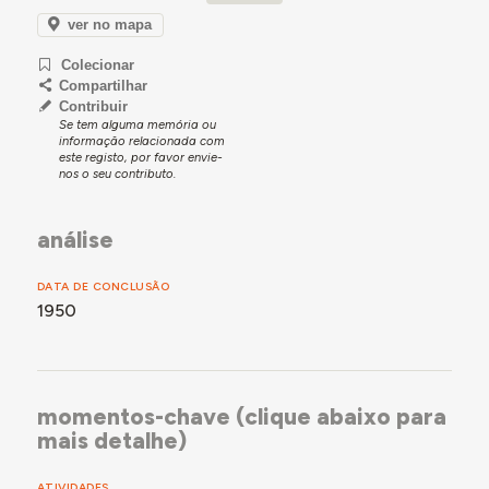
consultório médico, sala da Direção, salão recreativo,
ver no mapa
sala de arrumações e instalações sanitárias.”
Colecionar
Compartilhar
Contribuir
Se tem alguma memória ou
informação relacionada com
este registo, por favor envie-
nos o seu contributo.
análise
DATA DE CONCLUSÃO
1950
momentos-chave (clique abaixo para
mais detalhe)
ATIVIDADES