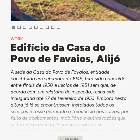
WORK
Edifício da Casa do
Povo de Favaios, Alijó
A sede da Casa do Povo de Favaios, entidade
constituída em setembro de 1946, terá sido concluída
entre finais de 1950 e inícios de 1951 sem que, de
acordo com um relatório de inspeção, tenha sido
inaugurada até 27 de fevereiro de 1953. Embora nesta
altura já lá se encontrassem instalados todos os
serviços e fosse permitida a frequência aos sócios, por
falta de acabamentos, mobiliário e outras razões que
se foram sucedendo, “a inauguração foi-se
protelando”. Noutro relatório, refere-se que o edifício-
sede é composto por “serviços de secretaria,
READ MORE