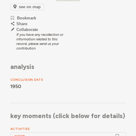
consultório médico, sala da Direção, salão recreativo,
see on map
sala de arrumações e instalações sanitárias.”
Bookmark
Share
Collaborate
If you have any recollection or
information related to this
record, please send us your
contribution.
analysis
CONCLUSION DATE
1950
key moments (click below for details)
ACTIVITIES
ACTION