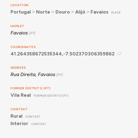
LOCATION
Portugal
˃
Norte
˃
Douro
˃
Alijó
˃
Favaios
PLACE
HAMLET
Favaios
COORDINATES
41.264358672535344,-7.502370306359862
ADDRESS
Rua Direita, Favaios
FORMER DISTRITO (PT)
Vila Real
FORMER DISTRITO (PT)
CONTEXT
Rural
CONTEXT
Interior
CONTEXT