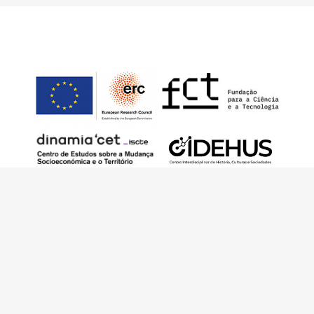
Este trabalho foi financiado pelo European
Research Council (ERC) – European Union’s
Horizon 2020 Research and Innovation
Programme (Grant Agreement 949686 –
ReARQ.IB) e por fundos nacionais portugueses
através da FCT – Fundação para a Ciência e a
Tecnologia, I.P., no âmbito do projeto
ArchNeed – The Architecture of Need:
Community Facilities in Portugal 1945-1985
(PTDC/ART-DAQ/6510/2020).