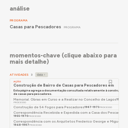
análise
PROGRAMA
Casas para Pescadores
PROGRAMA
momentos-chave (clique abaixo para
mais detalhe)
ATIVIDADES
3
AÇÃO
Construção de Bairro de Casas para Pescadores em Lagos
Esta página agrega a documentação consultada relativamente à construção de
de casas para pescadores.
Memorial. Obras em Curso e a Realizar no Concelho de Lagos
1952-1
PROCESSO
Construção de 54 Fogos para Pescadores
1967-1973
PROCESSO
Correspondência Recebida e Expedida com a Casa dos Pescadores
1955-1970
PROCESSO
Correspondência com os Arquitetos Frederico George e Miguel Ja
1948-1967
PROCESSO