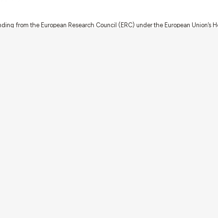
nding from the European Research Council (ERC) under the European Union’s
t Agreement No. 949686 - ReARQ.IB) and from Portuguese national funds thro
 in the cadre of the research project
ArchNeed – The Architecture of Need: Comm
1945-1985
(PTDC/ART-DAQ/6510/2020).
About
Links
Team
Credits
Contact
Contribute
Echoes