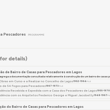
ra Pescadores
PROGRAMME
or details)
ão de Bairro de Casas para Pescadores em Lagos
 agrega a documentação consultada relativamente à construção de um bairro de casas 
 Obras em Curso e a Realizar no Concelho de Lagos
1952-1964
FILE
o de 54 Fogos para Pescadores
1967-1973
FILE
dência Recebida e Expedida com a Casa dos Pescadores de Lagos
1955-1970
dência com os Arquitetos Frederico George e Miguel Jacobetty
1948-1967
FI
ção do Bairro de Casas para Pescadores em Lagos