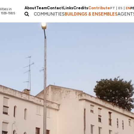
About
Team
Contact
Links
Credits
Contribute
PT
|
ES
|
EN
P
lities in
 1939-1985
COMMUNITIES
BUILDINGS & ENSEMBLES
AGENT