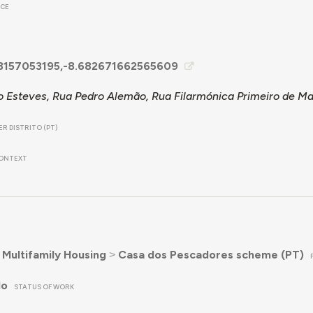
ACE
3157053195,-8.682671662565609
o Esteves, Rua Pedro Alemão, Rua Filarmónica Primeiro de Ma
R DISTRITO (PT)
ONTEXT
˃
Multifamily Housing
˃
Casa dos Pescadores scheme (PT)
do
STATUS OF WORK