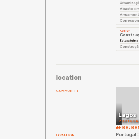
Urbanizaç
Abastecim
Arruament
Correspon
ACTION
Construç
Esta página
Construçã
location
COMMUNITY
Lagos
PORTUGA
HIGHLIGH
Portugal
LOCATION