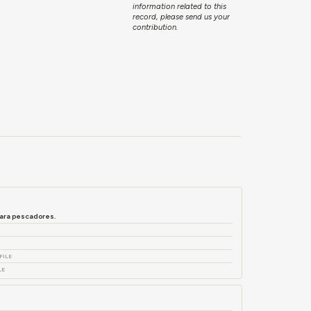
information related to this
record, please send us your
contribution.
para pescadores.
FILE
LE