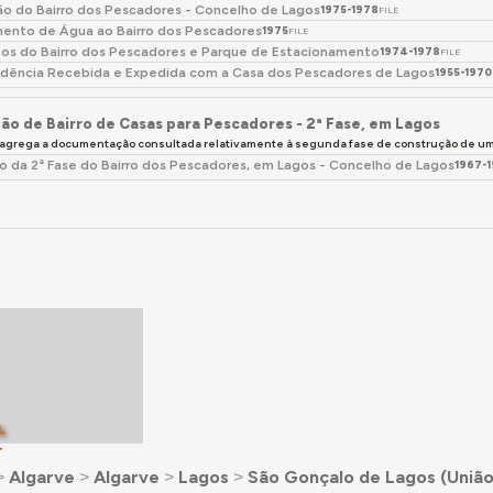
ão do Bairro dos Pescadores - Concelho de Lagos
1975-1978
FILE
ento de Água ao Bairro dos Pescadores
1975
FILE
os do Bairro dos Pescadores e Parque de Estacionamento
1974-1978
FILE
dência Recebida e Expedida com a Casa dos Pescadores de Lagos
1955-1970
ão de Bairro de Casas para Pescadores - 2ª Fase, em Lagos
 agrega a documentação consultada relativamente à segunda fase de construção de um 
o da 2ª Fase do Bairro dos Pescadores, em Lagos - Concelho de Lagos
1967-
L
T
˃
Algarve
˃
Algarve
˃
Lagos
˃
São Gonçalo de Lagos (União