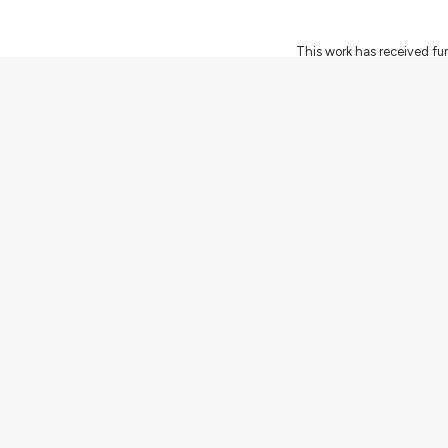
This work has received fu
Innovation Programme (Gran
Ciência e a Tecnologia, I.P.,
Communities
Activities
Buildings & ensembles
Documentation
Agents
Articles & News