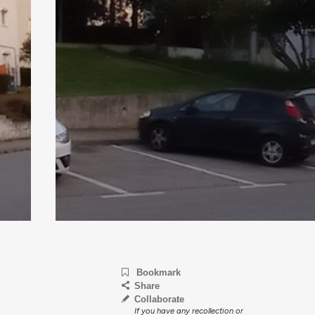
Bookmark
Share
Collaborate
If you have any recollection or