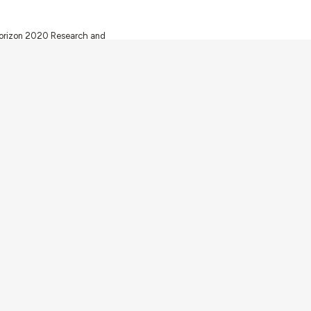
 Horizon 2020 Research and
ugh FCT – Fundação para a
unity Facilities in Portugal
Av. Forças Armadas 1649-026 Lisboa
contacto@arquitecturaaqui.eu
+351 217 650 499
Desenvolvido com
Shiro
por
Plano B