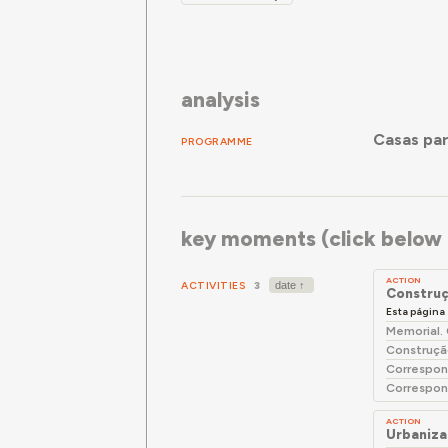
analysis
Casas pa
PROGRAMME
key moments (click below f
ACTION
ACTIVITIES
3
Construç
Esta página
Memorial.
Construçã
Correspon
Correspon
ACTION
Urbaniza