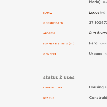
Maria)
PL
Lagos
HAMLET
37.10347
COORDINATES
Rua Álvar
ADDRESS
Faro
FORMER DISTRITO (PT)
FORME
Urbano
CONTEXT
C
status & uses
Housing
ORIGINAL USE
Construí
STATUS