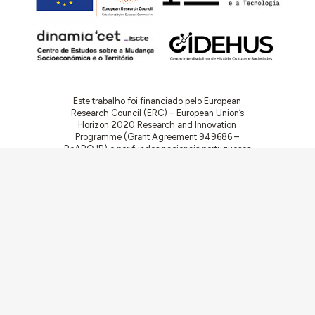
Este trabalho foi financiado pelo European
Research Council (ERC) – European Union’s
Horizon 2020 Research and Innovation
Programme (Grant Agreement 949686 –
ReARQ.IB) e por fundos nacionais portugueses
através da FCT – Fundação para a Ciência e a
Tecnologia, I.P., no âmbito do projeto
ArchNeed – The Architecture of Need:
Community Facilities in Portugal 1945-1985
(PTDC/ART-DAQ/6510/2020).