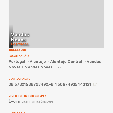
Vendas
Novas
PORTUGAL
DESTAQUE
LOCALIZAÇÃO
Portugal
˃
Alentejo
˃
Alentejo Central
˃
Vendas
Novas
˃
Vendas Novas
LOCAL
COORDENADAS
38.67821588793492,-8.460674935443121
DISTRITO HISTÓRICO (PT)
Évora
DISTRITO HISTÓRICO (PT)
CONTEXTO