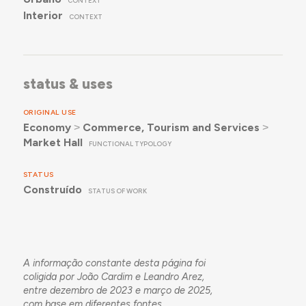
CONTEXT
Interior
CONTEXT
status & uses
ORIGINAL USE
Economy
˃
Commerce, Tourism and Services
˃
Market Hall
FUNCTIONAL TYPOLOGY
STATUS
Construído
STATUS OF WORK
A informação constante desta página foi
coligida por João Cardim e Leandro Arez,
entre dezembro de 2023 e março de 2025,
com base em diferentes fontes