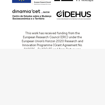
This work has received funding from the
European Research Council (ERC) under the
European Union’s Horizon 2020 Research and
Innovation Programme (Grant Agreement No.
949686 - ReARQ.IB) and from Portuguese
national funds through FCT – Fundação para a
Ciência e a Tecnologia, I.P., in the cadre of the
research project
ArchNeed – The Architecture
of Need: Community Facilities in Portugal
1945-1985
(PTDC/ART-DAQ/6510/2020).