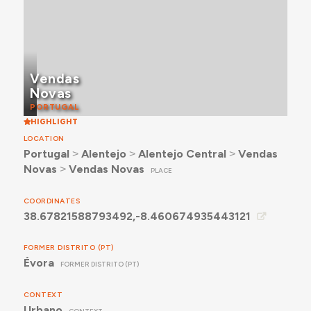
Vendas
Novas
PORTUGAL
HIGHLIGHT
LOCATION
Portugal
˃
Alentejo
˃
Alentejo Central
˃
Vendas
Novas
˃
Vendas Novas
PLACE
COORDINATES
38.67821588793492,-8.460674935443121
FORMER DISTRITO (PT)
Évora
FORMER DISTRITO (PT)
CONTEXT
Urbano