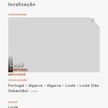
localização
COMUNIDADE
Loulé
PORTUGAL
DESTAQUE
LOCALIZAÇÃO
Portugal
˃
Algarve
˃
Algarve
˃
Loulé
˃
Loulé (São
Sebastião)
LOCAL
LUGAR
Loulé