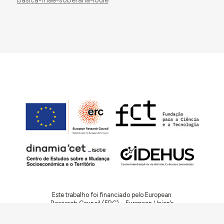
basica-mae-soberana-loule
Este trabalho foi financiado pelo European
Research Council (ERC) – European Union’s
Horizon 2020 Research and Innovation
Programme (Grant Agreement 949686 –