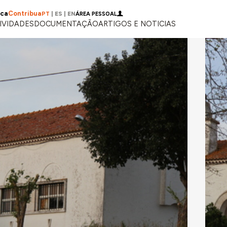
ica
Contribua
PT
|
ES
|
EN
ÁREA PESSOAL
IVIDADES
DOCUMENTAÇÃO
ARTIGOS E NOTICIAS