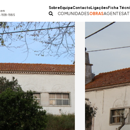
Sobre
Equipa
Contacto
Ligações
Ficha Técn
a em
COMUNIDADES
OBRAS
AGENTES
AT
 1939-1985