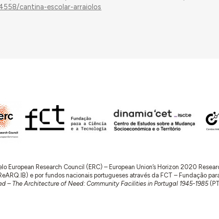
4558/cantina-escolar-arraiolos
 pelo European Research Council (ERC) – European Union’s Horizon 2020 Rese
RQ.IB) e por fundos nacionais portugueses através da FCT – Fundação para a 
d – The Architecture of Need: Community Facilities in Portugal 1945-1985
(P