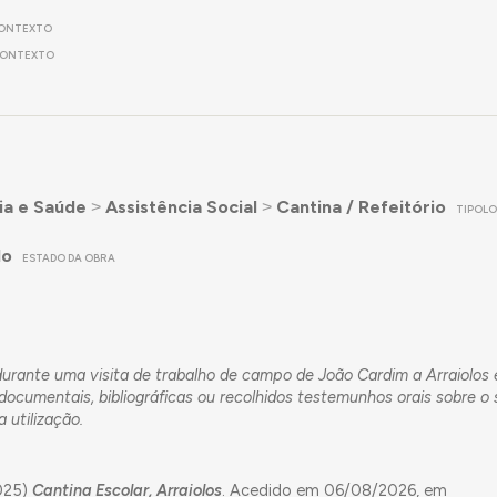
ONTEXTO
ONTEXTO
ia e Saúde
˃
Assistência Social
˃
Cantina / Refeitório
TIPOLO
do
ESTADO DA OBRA
o durante uma visita de trabalho de campo de João Cardim a Arraiolo
ocumentais, bibliográficas ou recolhidos testemunhos orais sobre o
 utilização.
2025)
Cantina Escolar, Arraiolos
. Acedido em 06/08/2026, em