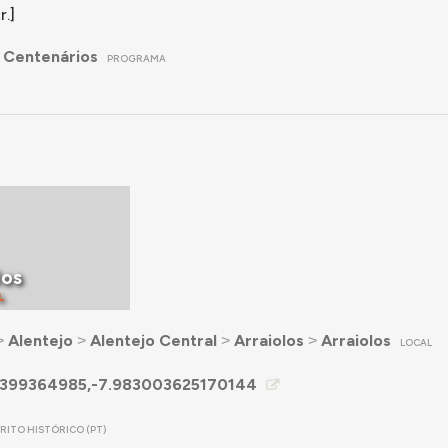
r.]
 Centenários
PROGRAMA
los
L
˃
Alentejo
˃
Alentejo Central
˃
Arraiolos
˃
Arraiolos
LOCAL
399364985,-7.983003625170144
TRITO HISTÓRICO (PT)