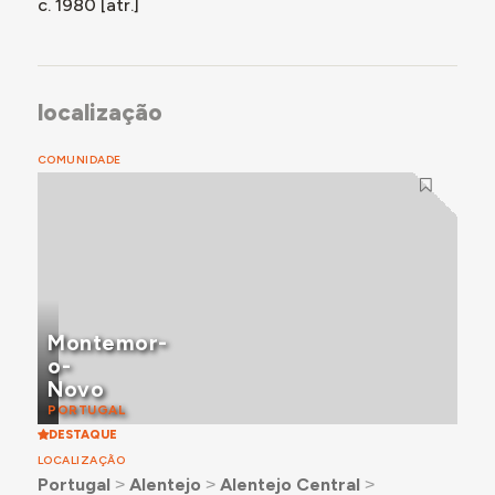
c. 1980 [atr.]
localização
COMUNIDADE
Montemor-
o-
Novo
PORTUGAL
DESTAQUE
LOCALIZAÇÃO
Portugal
˃
Alentejo
˃
Alentejo Central
˃