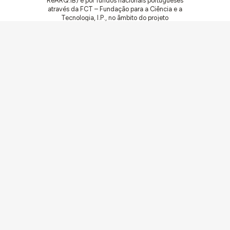
ReARQ.IB) e por fundos nacionais portugueses
através da FCT – Fundação para a Ciência e a
Tecnologia, I.P., no âmbito do projeto
ArchNeed – The Architecture of Need:
Community Facilities in Portugal 1945-1985
(PTDC/ART-DAQ/6510/2020).
Comunidades
Atividades
Obras
Documentação
Agentes
Artigos e Noticias
Sobre
Ligações
Equipa
Ficha Técnica
Contacto
Contribua
Ecos