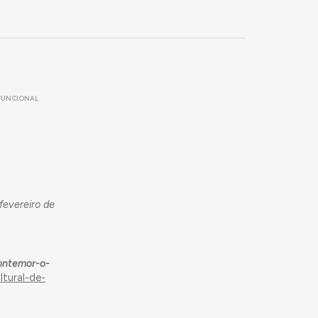
FUNCIONAL
fevereiro de
Montemor-o-
ltural-de-