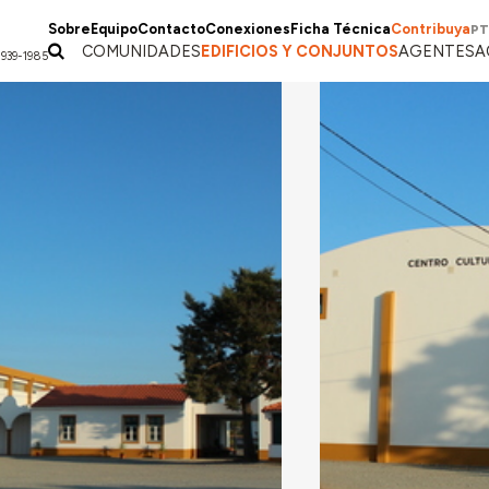
Sobre
Equipo
Contacto
Conexiones
Ficha Técnica
Contribuya
PT
COMUNIDADES
EDIFICIOS Y CONJUNTOS
AGENTES
A
1939-1985