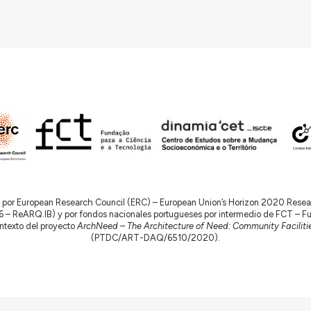
do por European Research Council (ERC) – European Union’s Horizon 2020 Res
 ReARQ.IB) y por fondos nacionales portugueses por intermedio de FCT – Fund
contexto del proyecto
ArchNeed – The Architecture of Need: Community Facilitie
(PTDC/ART-DAQ/6510/2020).