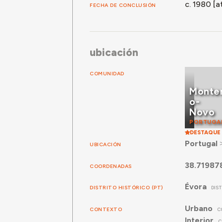
c. 1980 [at
FECHA DE CONCLUSIÓN
ubicación
COMUNIDAD
Monte
o-
Novo
PORTUGA
DESTAQUE
Portugal
UBICACIÓN
38.71987
COORDENADAS
Évora
DISTRITO HISTÓRICO (PT)
DIS
Urbano
CONTEXTO
C
Interior
C