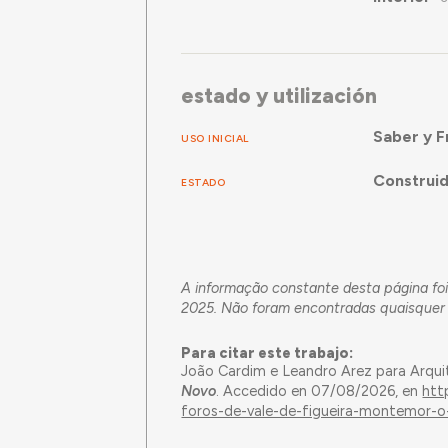
estado y utilización
Saber y F
USO INICIAL
Construi
ESTADO
A informação constante desta página foi
2025. Não foram encontradas quaisquer f
Para citar este trabajo:
João Cardim e Leandro Arez para Arqui
Novo
. Accedido en 07/08/2026, en
htt
foros-de-vale-de-figueira-montemor-