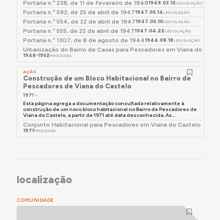
Portaria n.º 238, de 11 de fevereiro de 1949
1949.03.12
LEGISLAÇÃO
vendeu ou alugou as casas, principalmente a
Portaria n.º 592, de 25 de abril de 1947
1947.05.14
LEGISLAÇÃO
estudantes.
Portaria n.º 554, de 22 de abril de 1947
1947.05.10
LEGISLAÇÃO
Portaria n.º 555, de 22 de abril de 1947
1947.04.22
LEGISLAÇÃO
Portaria n.º 1307, de 8 de agosto de 1944
1944.08.18
LEGISLAÇÃO
Para mais detalhes, consultar a secção Momentos-
Urbanização do Bairro de Casas para Pescadores em Viana do Cast
chave, abaixo.
1948-1952
PROCESSO
AÇÃO
Construção de um Bloco Habitacional no Bairro de
Pescadores de Viana do Castelo
1971 -
Esta página agrega a documentação consultada relativamente à
construção de um novo bloco habitacional no Bairro de Pescadores de
Viana do Castelo, a partir de 1971 até data desconhecida. As...
Conjunto Habitacional para Pescadores em Viana do Castelo
1971
PROCESSO
localização
COMUNIDADE