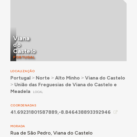
Viana
do
Castelo
PORTUGAL
LOCALIZAÇÃO
Portugal
˃
Norte
˃
Alto Minho
˃
Viana do Castelo
˃
União das Freguesias de Viana do Castelo e
Meadela
LOCAL
COORDENADAS
41.69231801587889,-8.846438893392946
MORADA
Rua de São Pedro, Viana do Castelo