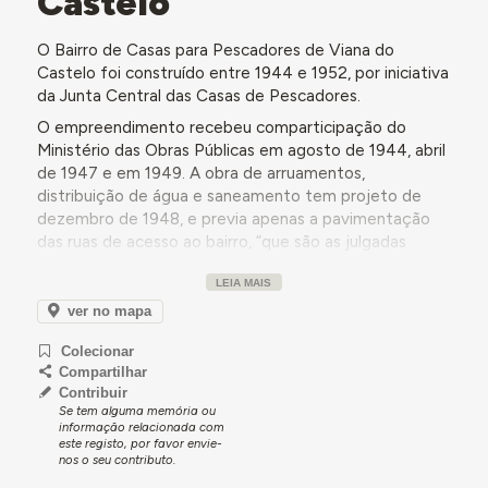
Castelo
O Bairro de Casas para Pescadores de Viana do
Castelo foi construído entre 1944 e 1952, por iniciativa
da Junta Central das Casas de Pescadores.
O empreendimento recebeu comparticipação do
Ministério das Obras Públicas em agosto de 1944, abril
de 1947 e em 1949. A obra de arruamentos,
distribuição de água e saneamento tem projeto de
dezembro de 1948, e previa apenas a pavimentação
das ruas de acesso ao bairro, “que são as julgadas
indispensáveis, por este se encontrar localizado numa
LEIA MAIS
Avenida Marginal, que embora esteja ainda em
terraplanagens, lhe dá franco e livre acesso”. A obra de
ver no mapa
urbanização decorreu até 1952. No entanto, em 1950,
Colecionar
o relatório mensal do fiscal do Bairro dos Pescadores
Compartilhar
já referia que os moradores vinham a apresentar
Contribuir
“reclamações por nos dias chuvosos lhes ter entrado
Se tem alguma memória ou
água nas casas pelo telhado”, porque os autoclismos
informação relacionada com
este registo, por favor envie-
funcionavam mal e porque as sarjetas vinham a ficar
nos o seu contributo.
entupidas.