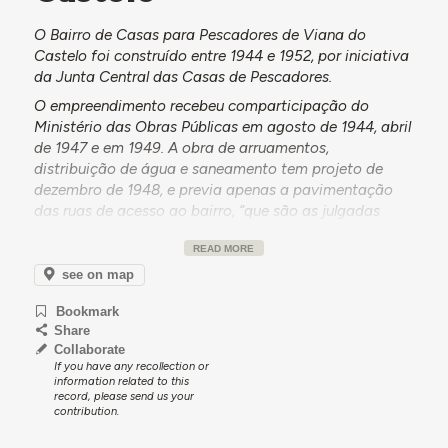
O Bairro de Casas para Pescadores de Viana do
Castelo foi construído entre 1944 e 1952, por iniciativa
da Junta Central das Casas de Pescadores.
O empreendimento recebeu comparticipação do
Ministério das Obras Públicas em agosto de 1944, abril
de 1947 e em 1949. A obra de arruamentos,
distribuição de água e saneamento tem projeto de
dezembro de 1948, e previa apenas a pavimentação
das ruas de acesso ao bairro, “que são as julgadas
indispensáveis, por este se encontrar localizado numa
READ MORE
Avenida Marginal, que embora esteja ainda em
terraplanagens, lhe dá franco e livre acesso”. A obra de
see on map
urbanização decorreu até 1952. No entanto, em 1950, o
Bookmark
relatório mensal do fiscal do Bairro dos Pescadores já
Share
referia que os moradores vinham a apresentar
Collaborate
“reclamações por nos dias chuvosos lhes ter entrado
If you have any recollection or
água nas casas pelo telhado”, porque os autoclismos
information related to this
record, please send us your
funcionavam mal e porque as sarjetas vinham a ficar
contribution.
entupidas.