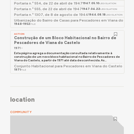
vendeu ou alugou as casas, principalmente a
Portaria n.º 554, de 22 de abril de 1947
1947.05.10
LEGISLATION
estudantes.
Portaria n.º 555, de 22 de abril de 1947
1947.04.22
LEGISLATION
Portaria n.º 1307, de 8 de agosto de 1944
1944.08.18
LEGISLATION
Urbanização do Bairro de Casas para Pescadores em Viana do Cast
Para mais detalhes, consultar a secção Momentos-
1948-1952
FILE
chave, abaixo.
ACTION
Construção de um Bloco Habitacional no Bairro de
Pescadores de Viana do Castelo
1971 -
Esta página agrega a documentação consultada relativamente à
construção de um novo bloco habitacional no Bairro de Pescadores de
Viana do Castelo, a partir de 1971 até data desconhecida. As...
Conjunto Habitacional para Pescadores em Viana do Castelo
1971
FILE
location
COMMUNITY