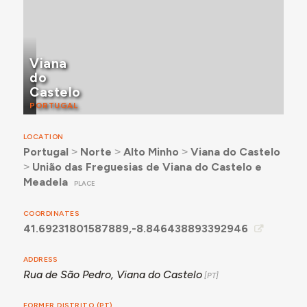
Viana
do
Castelo
PORTUGAL
LOCATION
Portugal
˃
Norte
˃
Alto Minho
˃
Viana do Castelo
˃
União das Freguesias de Viana do Castelo e
Meadela
PLACE
COORDINATES
41.69231801587889,-8.846438893392946
ADDRESS
Rua de São Pedro, Viana do Castelo
FORMER DISTRITO (PT)