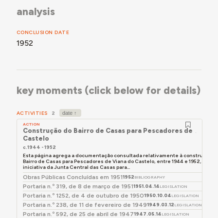
Passadas duas décadas, em maio de 1971, a Câmara
analysis
Municipal de Viana do Castelo submeteu à aprovação
da Direção de Urbanização de Viana do Castelo o
projeto para um bloco de habitação coletiva,
CONCLUSION DATE
localizado no extremo nascente da zona central do
1952
Bairro, entre a Avenida do Atlântico e a Avenida de
Cabo Verde.
Em dezembro de 2024, em conversa connosco,
Maria Gonçalves, moradora do bairro, lembra-se que a
key moments (click below for details)
sua mãe chegou a este bairro quando já estavam
construídas as casas há cerca de 60 ou 70 anos
ACTIVITIES
2
[entrevista em 2024]. Ela também fala sobre a vida
ACTION
dos seus residentes, que dedicaram toda a sua vida à
Construção do Bairro de Casas para Pescadores de Viana 
pesca, um trabalho árduo e perigoso. Várias
Castelo
moradoras comentam que existia uma antiga capela
c.1944 - 1952
Esta página agrega a documentação consultada relativamente à construção d
que foi demolida e substituída por outra que é
Bairro de Casas para Pescadores de Viana do Castelo, entre 1944 e 1952, por
atualmente frequentada mas sentem nostalgia pela
iniciativa da Junta Central das Casas para...
Obras Públicas Concluídas em 1951
antiga. Segundo vários testemunhos orais recolhidos,
1952
BIBLIOGRAPHY
Portaria n.º 319, de 8 de março de 1951
1951.04.14
LEGISLATION
atualmente, quedam poucas famílias originais, pois os
Portaria n.º 1252, de 4 de outubro de 1950
1950.10.04
LEGISLATION
antigos moradores envelheceram ou faleceram. A
Portaria n.º 238, de 11 de fevereiro de 1949
1949.03.12
LEGISLATION
grande parte dos residentes da segunda geração
Portaria n.º 592, de 25 de abril de 1947
1947.05.14
LEGISLATION