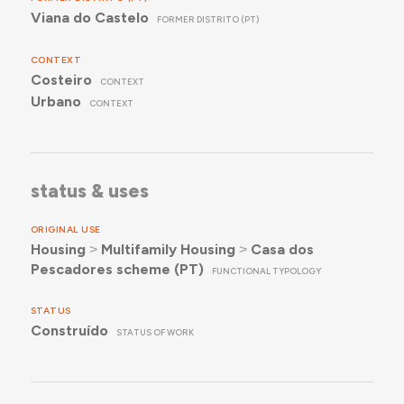
Viana do Castelo
FORMER DISTRITO (PT)
CONTEXT
Costeiro
CONTEXT
Urbano
CONTEXT
status & uses
ORIGINAL USE
Housing
˃
Multifamily Housing
˃
Casa dos
Pescadores scheme (PT)
FUNCTIONAL TYPOLOGY
STATUS
Construído
STATUS OF WORK