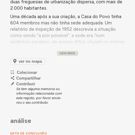
duas freguesias de urbanização dispersa, com mais de
2.000 habitantes.
Uma década após a sua criação, a Casa do Povo tinha
604 membros mas não tinha sede adequada. Um
relatório de inspeção de 1952 descrevia a situação
como sendo “a pior possível”: a sede era “num
autêntico pardieiro, de acesso difícil, situado no interior
de um quintal e afastado dos principais aglomerados
LEIA MAIS
humanos das duas freguesias”, funcionando no mesmo
espaço reduzido que um posto de ensino. Referia-se,
ver no mapa
no mesmo relatório, que a Casa do Povo já possuía um
Colecionar
terreno junto à Igreja Matriz e aguardava
Compartilhar
comparticipação do Estado e subsídio do Fundo
Contribuir
Comum das Casas do Povo para iniciar a construção da
Se tem alguma memória ou
sua sede. Entretanto, explicava-se ainda, a população
informação relacionada com
este registo, por favor envie-
podia utilizar o terreno “por ocasião das festas típicas
nos o seu contributo.
de Vila Franca, onde [havia] um reservatório de ricas
manifestações folclóricas entre as quais se destaca a
tão interessante Festa das Rosas”. Referia-se ainda
análise
que, embora a atuação da Casa do Povo fosse parca e
consequentemente a instituição pouco reputada no
DATA DE CONCLUSÃO