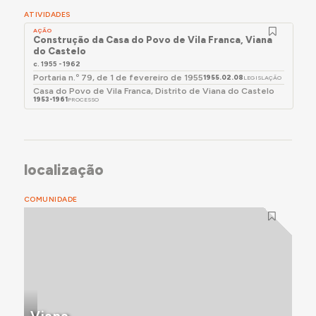
não dispense aos trabalhadores a protecção e o
maioria das Casas do Povo do concelho.
ATIVIDADES
amparo de que eles tanto carecem.”
AÇÃO
Construção da Casa do Povo de Vila Franca, Viana
do Castelo
Dois anos mais tarde, em 1961, a Casa do Povo ainda
c. 1955 - 1962
não tinha sido inaugurada - faltando concluir alguns
Portaria n.º 79, de 1 de fevereiro de 1955
1955.02.08
LEGISLAÇÃO
trabalhos.
Casa do Povo de Vila Franca, Distrito de Viana do Castelo
1953-1961
PROCESSO
Para mais detalhes, consultar a secção Momentos-
chave, abaixo.
localização
COMUNIDADE