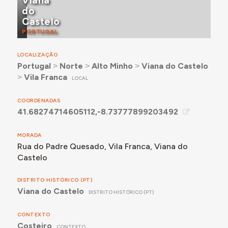
Viana
do
Castelo
PORTUGAL
LOCALIZAÇÃO
Portugal
˃
Norte
˃
Alto Minho
˃
Viana do Castelo
˃
Vila Franca
LOCAL
COORDENADAS
41.68274714605112,-8.73777899203492
MORADA
Rua do Padre Quesado, Vila Franca, Viana do
Castelo
DISTRITO HISTÓRICO (PT)
Viana do Castelo
DISTRITO HISTÓRICO (PT)
CONTEXTO
Costeiro
CONTEXTO