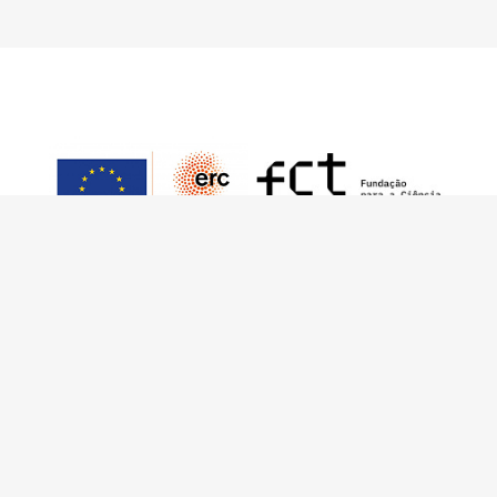
Este trabalho foi financiado pelo European
Research Council (ERC) – European Union’s
Horizon 2020 Research and Innovation
Programme (Grant Agreement 949686 –
ReARQ.IB) e por fundos nacionais portugueses
através da FCT – Fundação para a Ciência e a
Tecnologia, I.P., no âmbito do projeto
ArchNeed – The Architecture of Need: