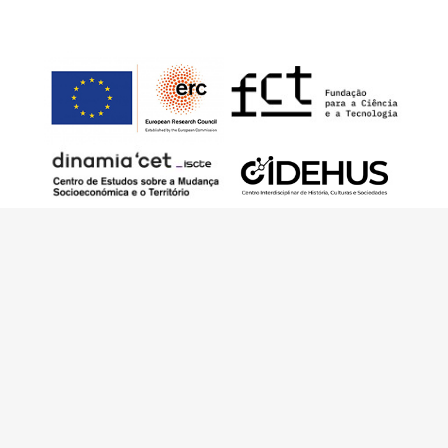
Este trabalho foi financiado pelo European
Research Council (ERC) – European Union’s
Horizon 2020 Research and Innovation
Programme (Grant Agreement 949686 –
ReARQ.IB) e por fundos nacionais portugueses
através da FCT – Fundação para a Ciência e a
Tecnologia, I.P., no âmbito do projeto
ArchNeed – The Architecture of Need:
Community Facilities in Portugal 1945-1985
(PTDC/ART-DAQ/6510/2020).