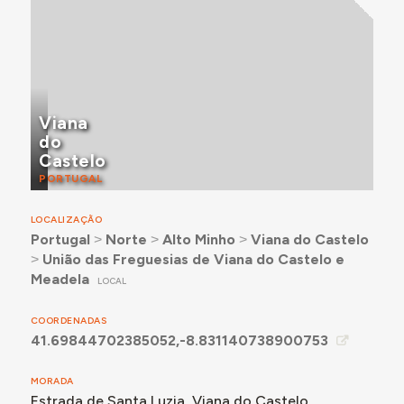
Para mais detalhes, consultar a secção Momentos-
chave, abaixo.
Viana
do
Castelo
PORTUGAL
LOCALIZAÇÃO
Portugal
˃
Norte
˃
Alto Minho
˃
Viana do Castelo
˃
União das Freguesias de Viana do Castelo e
Meadela
LOCAL
COORDENADAS
41.69844702385052,-8.831140738900753
MORADA
Estrada de Santa Luzia, Viana do Castelo