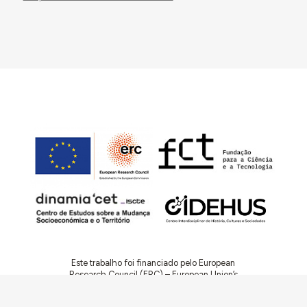
Este trabalho foi financiado pelo European
Research Council (ERC) – European Union’s
Horizon 2020 Research and Innovation
Programme (Grant Agreement 949686 –