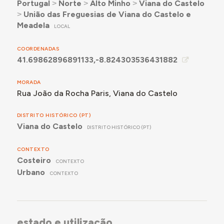
Portugal
˃
Norte
˃
Alto Minho
˃
Viana do Castelo
˃
União das Freguesias de Viana do Castelo e
Meadela
LOCAL
COORDENADAS
41.69862896891133,-8.824303536431882
MORADA
Rua João da Rocha Paris, Viana do Castelo
DISTRITO HISTÓRICO (PT)
Viana do Castelo
DISTRITO HISTÓRICO (PT)
CONTEXTO
Costeiro
CONTEXTO
Urbano
CONTEXTO
estado e utilização