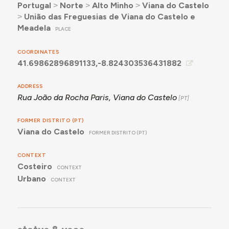
Portugal
˃
Norte
˃
Alto Minho
˃
Viana do Castelo
˃
União das Freguesias de Viana do Castelo e
Meadela
PLACE
COORDINATES
41.69862896891133,-8.824303536431882
ADDRESS
Rua João da Rocha Paris, Viana do Castelo
FORMER DISTRITO (PT)
Viana do Castelo
FORMER DISTRITO (PT)
CONTEXT
Costeiro
CONTEXT
Urbano
CONTEXT