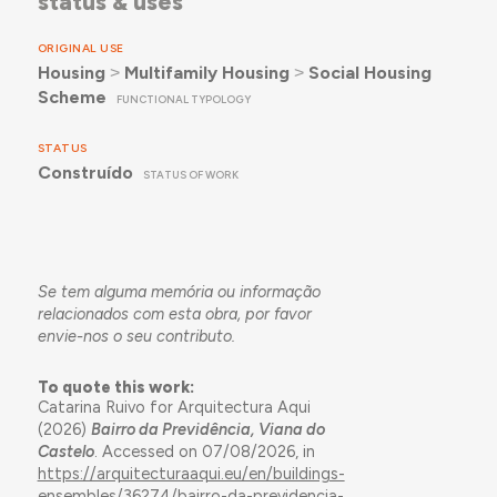
status & uses
ORIGINAL USE
Housing
˃
Multifamily Housing
˃
Social Housing
Scheme
FUNCTIONAL TYPOLOGY
STATUS
Construído
STATUS OF WORK
Se tem alguma memória ou informação
relacionados com esta obra, por favor
envie-nos o seu contributo.
To quote this work:
Catarina Ruivo for Arquitectura Aqui
(2026)
Bairro da Previdência, Viana do
Castelo
. Accessed on 07/08/2026, in
https://arquitecturaaqui.eu/en/buildings-
ensembles/36274/bairro-da-previdencia-