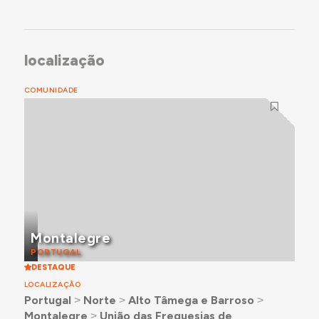
localização
COMUNIDADE
Montalegre
PORTUGAL
DESTAQUE
LOCALIZAÇÃO
Portugal
˃
Norte
˃
Alto Tâmega e Barroso
˃
Montalegre
˃
União das Freguesias de