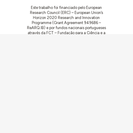
Este trabalho foi financiado pelo European
Research Council (ERC) – European Union’s
Horizon 2020 Research and Innovation
Programme (Grant Agreement 949686 –
ReARQ.IB) e por fundos nacionais portugueses
através da FCT – Fundação para a Ciência e a
Tecnologia, I.P., no âmbito do projeto
ArchNeed – The Architecture of Need:
Community Facilities in Portugal 1945-1985
(PTDC/ART-DAQ/6510/2020).
Comunidades
Atividades
Obras
Documentação