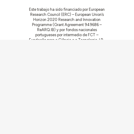
Este trabajo ha sido financiado por European
Research Council (ERC) – European Union’s
Horizon 2020 Research and Innovation
Programme (Grant Agreement 949686 –
ReARQ.IB) y por fondos nacionales
portugueses por intermedio de FCT –
Fundação para a Ciência e a Tecnologia, I.P.,
en el contexto del proyecto
ArchNeed – The
Architecture of Need: Community Facilities in
Portugal 1945-1985
(PTDC/ART-
DAQ/6510/2020).
Comunidades
Actividades