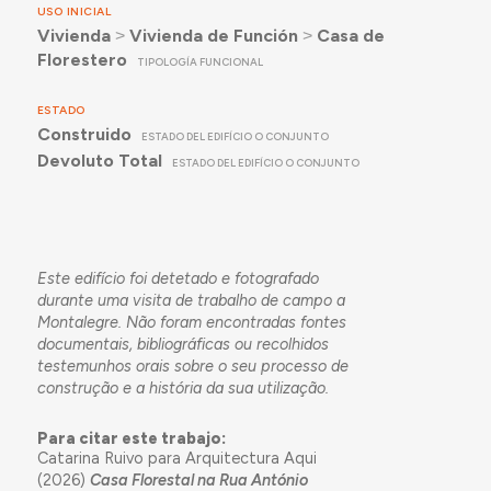
USO INICIAL
Vivienda
˃
Vivienda de Función
˃
Casa de
Florestero
TIPOLOGÍA FUNCIONAL
ESTADO
Construido
ESTADO DEL EDIFÍCIO O CONJUNTO
Devoluto Total
ESTADO DEL EDIFÍCIO O CONJUNTO
Este edifício foi detetado e fotografado
durante uma visita de trabalho de campo a
Montalegre. Não foram encontradas fontes
documentais, bibliográficas ou recolhidos
testemunhos orais sobre o seu processo de
construção e a história da sua utilização.
Para citar este trabajo:
Catarina Ruivo para Arquitectura Aqui
(2026)
Casa Florestal na Rua António