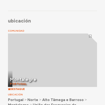
ubicación
COMUNIDAD
Montalegre
PORTUGAL
DESTAQUE
UBICACIÓN
Portugal
˃
Norte
˃
Alto Tâmega e Barroso
˃
Montalegre
˃
União das Freguesias de