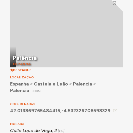
Palência
ESPANHA
DESTAQUE
LOCALIZAÇÃO
Espanha
˃
Castela e Leão
˃
Palencia
˃
Palencia
LOCAL
COORDENADAS
42.013869765484415,-4.532326708598329
MORADA
Calle Lope de Vega, 2