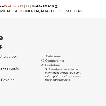
ica
Contribua
PT
|
ES
|
EN
ÁREA PESSOAL
IVIDADES
DOCUMENTAÇÃO
ARTIGOS E NOTICIAS
e
s
struído por
Colecionar
Compartilhar
Contribuir
e-á iniciado
Se tem alguma memória ou
informação relacionada com
este registo, por favor envie-
o Povo de
nos o seu contributo.