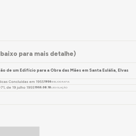
baixo para mais detalhe)
ão de um Edifício para a Obra das Mães em Santa Eulália, Elvas
licas Concluídas em 1955
1956
BIBLIOGRAFIA
071, de 19 julho 1955
1955.08.18
LEGISLAÇÃO