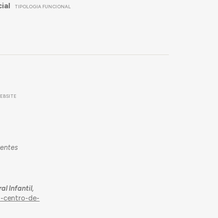
ial
TIPOLOGIA FUNCIONAL
EBSITE
rentes
l Infantil,
o-centro-de-