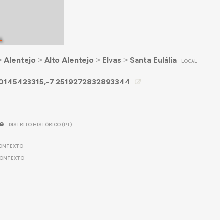
L
˃
Alentejo
˃
Alto Alentejo
˃
Elvas
˃
Santa Eulália
LOCAL
0145423315,-7.2519272832893344
re
DISTRITO HISTÓRICO (PT)
ONTEXTO
ONTEXTO