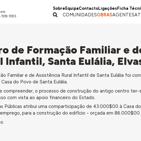
Sobre
Equipa
Contacto
Ligações
Ficha Técn
a em
COMUNIDADES
OBRAS
AGENTES
AT
 1939-1985
ro de Formação Familiar e d
 Infantil, Santa Eulália, Elva
 Familiar e de Assistência Rural Infantil de Santa Eulália foi con
a Casa do Povo de Santa Eulália.
compreender, o processo de construção do antigo centro ter-s
so com vista ao apoio financeiro do Estado.
ras Públicas atribui uma comparticipação de 43.000$00 à Casa d
esemprego, para a construção do edifício - orçada em 86.000$00.
o.