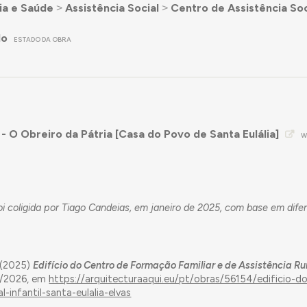
ia e Saúde
˃
Assistência Social
˃
Centro de Assistência Soc
do
ESTADO DA OBRA
 O Obreiro da Pátria [Casa do Povo de Santa Eulália]
W
i coligida por Tiago Candeias, em janeiro de 2025, com base em dife
 (2025)
Edifício do Centro de Formação Familiar e de Assistência Rura
8/2026, em
https://arquitecturaaqui.eu/pt/obras/56154/edificio-d
-infantil-santa-eulalia-elvas