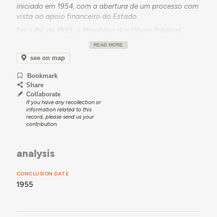
iniciado em 1954, com a abertura de um processo com
vista ao apoio financeiro do Estado.
Em julho de 1955, o Ministério das Obras Públicas
atribui uma comparticipação de 43.000$00 à Casa
READ MORE
do Povo de Santa Eulália, através do Fundo de
see on map
Desemprego, para a construção do edifício - orçada
em 86.000$00.
Bookmark
O edifício é concluído nesse mesmo ano.
Share
Collaborate
If you have any recollection or
information related to this
record, please send us your
contribution.
analysis
CONCLUSION DATE
1955