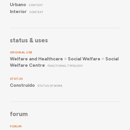
Urbano
CONTEXT
Interior
CONTEXT
status & uses
ORIGINAL USE
Welfare and Healthcare
˃
Social Welfare
˃
Social
Welfare Centre
FUNCTIONAL TYPOLOGY
STATUS
Construído
STATUS OF WORK
forum
FORUM