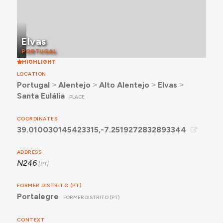
Elvas
PORTUGAL
HIGHLIGHT
LOCATION
Portugal
˃
Alentejo
˃
Alto Alentejo
˃
Elvas
˃
Santa Eulália
PLACE
COORDINATES
39.010030145423315,-7.2519272832893344
ADDRESS
N246
FORMER DISTRITO (PT)
Portalegre
FORMER DISTRITO (PT)
CONTEXT