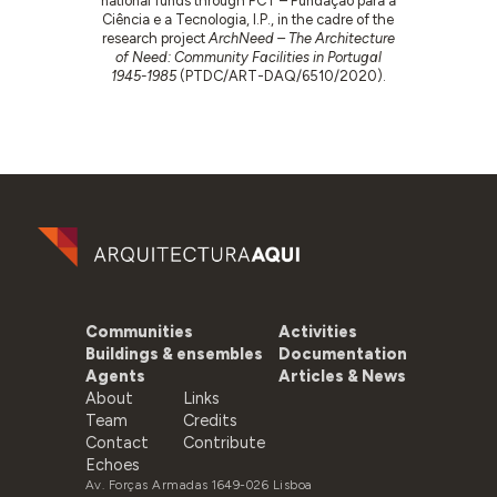
national funds through FCT – Fundação para a
Ciência e a Tecnologia, I.P., in the cadre of the
research project
ArchNeed – The Architecture
of Need: Community Facilities in Portugal
1945-1985
(PTDC/ART-DAQ/6510/2020).
Communities
Activities
Buildings & ensembles
Documentation
Agents
Articles & News
About
Links
Team
Credits
Contact
Contribute
Echoes
Av. Forças Armadas 1649-026 Lisboa